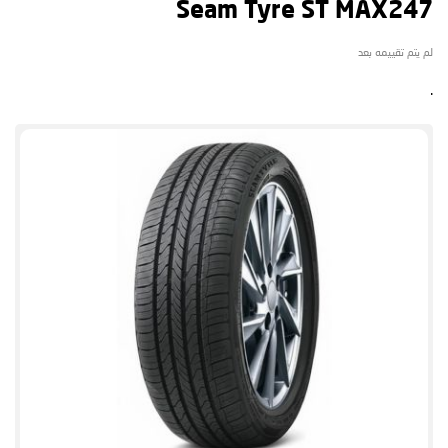
Seam Tyre ST MAX247
لم يتم تقييمه بعد
.