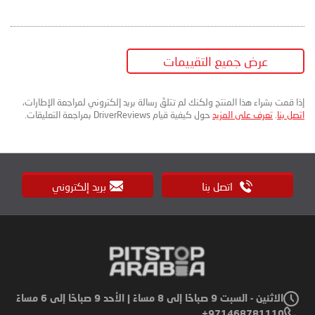
عرض جميع التقييمات
إذا قمت بشراء هذا المنتج ولكنك لم تتلقَ رسالة بريد إلكتروني لمراجعة الإطارات،
اتصل بنا
.
تعرف على المزيد
حول كيفية قيام DriverReviews بمراجعة التعليقات.
اتصل بنا
بريد إلكتروني
الاثنين - السبت 9 صباحًا إلى 8 مساءً | الأحد 9 صباحًا إلى 6 مساءً
971468781110+