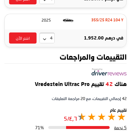
2025
355/25 R24 104 Y
اشتر الآن
في
درهم 1,952.00
التقييمات والمراجعات
هناك
42
تقييم Vredestein Ultrac Pro
42
إجمالي التقييمات، مع
20
مراجعة التعليقات
تقييم عام
٤٫٦/5
5 نجمة
71%