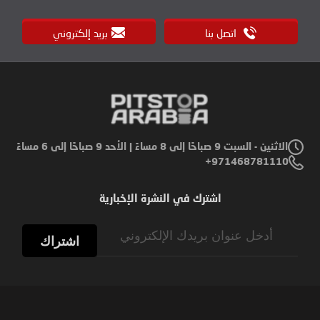
اتصل بنا
بريد إلكتروني
الاثنين - السبت 9 صباحًا إلى 8 مساءً | الأحد 9 صباحًا إلى 6 مساءً
971468781110+
اشترك في النشرة الإخبارية
Sign
Up
اشتراك
for
Our
Newsletter: