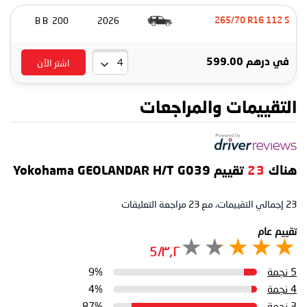
200 B B
2026
265/70 R16 112 S
اشتر الآن
في
درهم 599.00
التقييمات والمراجعات
هناك
23
تقييم Yokohama GEOLANDAR H/T G039
23
إجمالي التقييمات، مع
23
مراجعة التعليقات
تقييم عام
٣٫٢/5
5 نجمة
9%
4 نجمة
4%
3 نجمة
87%