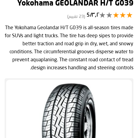
Yokohama GEOLANDAR H/T G039
٣٫٢/5
(23 تقييم)
The Yokohama Geolandar H/T G039 is all-season tires made
for SUVs and light trucks. The tire has deep sipes to provide
better traction and road grip in dry, wet, and snowy
conditions. The circumferential grooves disperse water to
prevent aquaplaning. The constant road contact of tread
design increases handling and steering controls.