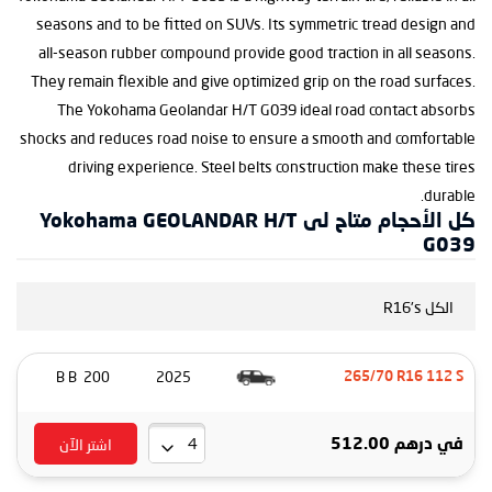
seasons and to be fitted on SUVs. Its symmetric tread design and
all-season rubber compound provide good traction in all seasons.
They remain flexible and give optimized grip on the road surfaces.
The Yokohama Geolandar H/T G039 ideal road contact absorbs
shocks and reduces road noise to ensure a smooth and comfortable
driving experience. Steel belts construction make these tires
durable.
كل الأحجام متاح لى Yokohama GEOLANDAR H/T
G039
الكل R16's
200 B B
2025
265/70 R16 112 S
اشتر الآن
في
درهم 512.00