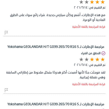
تم التقييم في:
١٤‏/٦‏/٢٠٢١
مع هذه الإطارات، أشعر وكأن سيارتي جديدة. شراء رائع سواء على الطرق
العادية أو الوعرة.
قراءة المراجعة باللغة الأصلية
مراجعة الإطارات لـ Yokohama GEOLANDAR H/T G039 265/70 R16 S
التحقق من الشراء
تم التقييم في:
١٤‏/٦‏/٢٠٢١
لقد فوجئت جدًا لأنها أصبحت أكثر هدوءًا بشكل ملحوظ من إطاراتي السابقة
وهي نقطة إيجابية.
قراءة المراجعة باللغة الأصلية
مراجعة الإطارات لـ Yokohama GEOLANDAR H/T G039 265/70 R16 S