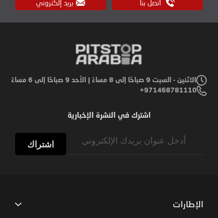
اتصل بنا
بريد إلكتروني
الاثنين - السبت 9 صباحًا إلى 8 مساءً | الأحد 9 صباحًا إلى 6 مساءً
971468781110+
اشترك في النشرة الإخبارية
Sign
Up
اشتراك
for
Our
Newsletter:
الإطارات