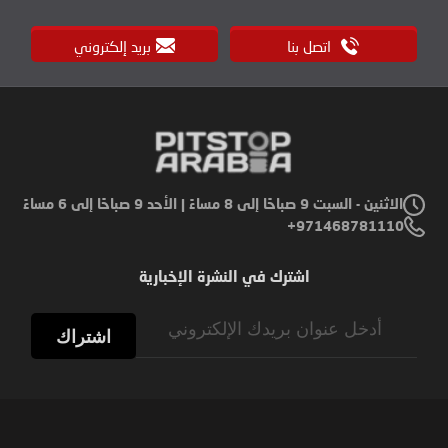
اتصل بنا
بريد إلكتروني
الاثنين - السبت 9 صباحًا إلى 8 مساءً | الأحد 9 صباحًا إلى 6 مساءً
971468781110+
اشترك في النشرة الإخبارية
Sign
Up
اشتراك
for
Our
Newsletter: