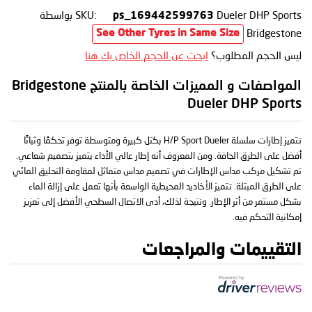
Dueler DHP Sports
SKU:
بواسطة
ps_169442599763
Bridgestone
See Other Tyres in Same Size
ليس الحجم المطلوب؟
ابحث عن الحجم الخاص بك هنا
المواصفات و المميزات الخاصة بالمنتج Bridgestone
Dueler DHP Sports
تتميز إطارات سلسلة H/P Sport Dueler بكتل كبيرة ومتوسطة توفر تحكمًا وثباتًا
أفضل على الطرق الجافة. ومن المعروف أنه إطار عالي الأداء يتميز بتصميم شعاعي.
تم تشكيل مركب مداس الإطارات في تصميم مداس متماثل لمقاومة التحليق المائي
على الطرق المبتلة. تتميز الأخاديد المحيطية الواسعة بأنها تعمل على إزالة الماء
بشكل مستمر من أثر الإطار. ونتيجة لذلك، أدى الاتصال السطحي الأفضل إلى تعزيز
إمكانية التحكم فيه.
التقييمات والمراجعات