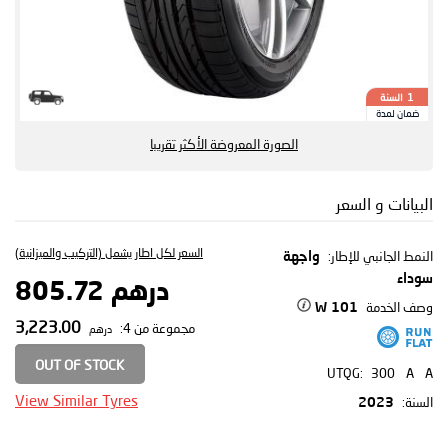
السنة
1
ضمان لمدة
الصورة المعروضة الأكثر تقريبا
البيانات و السعر
السعر لكل اطار يشمل (التركيب والميزانية)
النمط الجانبي للإطار:
واجهة
سوداء
درهم 805.72
وصف الخدمة
101 W
3,223.00
مجموعة من 4:
درهم
OUT OF STOCK
UTQG:
300
A
A
View Similar Tyres
السنة:
2023