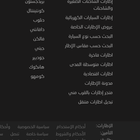
إطارات الشاحنات الصغيرة
بريدجستون
والشاحنات
كونتيننتال
إطارات السيارات الكهربائية
دنلوب
عروض الإطارات الخاصة
دافانتي
البحث حسب نوع السيارة
فالكن
البحث حسب مقاس الإطار
جيتي
اطارات فاخرة
جوديير
اطارات متوسطة المدى
هانكوك
اطارات اقتصادية
كومهو
مدونة الإطارات
متجر إطارات بالقرب مني
تبديل اطارات متنقل
الإطارات:
أحكام الإستخدام
سياسية الخصوصية
وأحكام
التأمين:
الأحكام والشروط
سياسة خاصة
تنصل
سي