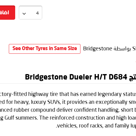
اضاف
S
بواسطة Bridgestone
See Other Tyres in Same Size
Brid
ctory-fitted highway tire that has earned legendary stat
d for heavy, luxury SUVs, it provides an exceptionally sm
nced rubber compound deliver confident handling, short b
ng Gulf summers. The reinforced construction and high loa
vehicles, roof racks, and family 