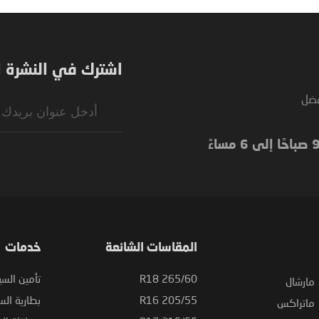
اشترك في النشرة ال
فضل
Sign
Up
for
Our
Newsletter:
المقاسات الشائعة
خدمات
265/60 R18
تأمين السي
مارشال
205/55 R16
بطارية السي
ماتراكس