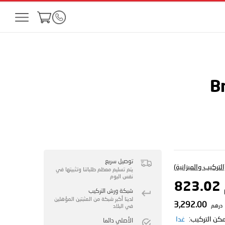
B
توصيل سريع
لتركيب والميزانية)
يتم تسليم معظم طلباتنا وتثبيتها في
نفس اليوم
8
شبكة ورش التركيب
لدينا أكبر شبكة من المثبتين المؤهلين
3,292.00
درهم
في البلاد
مكن التركيب:
غدا
الأصلي دائما