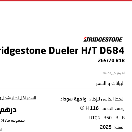
ridgestone Dueler H/T D684
265/70 R18
لم يتم تقييمه بعد
البيانات و السعر
السعر لكل اطار يشمل (ا
النمط الجانبي للإطار:
واجهة سوداء
وصف الخدمة
درهم 23.02
116 H
UTQG:
360
B
B
مجموعة من 4:
السنة:
2025
ي