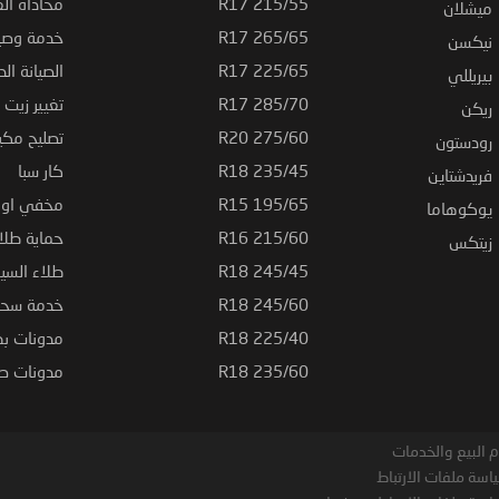
215/55 R17
محاذاة ال
ميشلان
265/65 R17
خدمة وصيا
نيكسن
225/65 R17
الصيانة الد
بيريللي
285/70 R17
تغيير زيت ا
ريكن
275/60 R20
تصليح مكي
رودستون
235/45 R18
كار سبا
فريدشتاين
195/65 R15
مخفي او ت
يوكوهاما
215/60 R16
حماية طلاء
زيتكس
245/45 R18
طلاء السي
245/60 R18
خدمة سحب
225/40 R18
مدونات بط
235/60 R18
مدونات صيا
 البيع والخدمات
اسة ملفات الارتباط