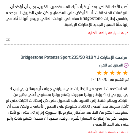
أحب الأداء الخالص. بعد أن قرأت آراء المستخدمين الآخرين، يجب أن أؤكد أن
التوقعات قد تحققت. أنا لا أركض على المضمار، ولكن على الطريق، لا يوجد ما
يضاهي إطارات Bridgestone هذه في الوقت الحالي، ويبدو أنها لا تُضاهى.
إنها حقًا المعيار الجديد للإطارات الرياضية.
قراءة المراجعة باللغة الأصلية
مراجعة الإطارات لـ Bridgestone Potenza Sport 235/50 R18 Y
التحقق من الشراء
تم التقييم في:
٤‏/١٠‏/٢٠٢١
لقد استخدمت العديد من الإطارات على سيارتي جولف آر ميشلان بي إس 4
بي زيرو بي زد 4 وإطار بوتنزا سبورت، يتمتع بوتنزا بمستوى أعلى بكثير من
الثبات، ويحتاج فقط إلى التعود عليه للحصول على كل إمكانات الثبات حتى لو
تآكل بسرعة، بحد أقصى 35000 كيلومتر على المحور الأمامي، ولكن يجب أن
يستوعب الكثير من الطاقة، سأختار إطار بوتنزا سبورت إم إم تي حتى لو تآكل
بسرعة أكبر من إطارات المسار الأخرى، ولكن بمجرد أن يسخن، يتمتع بثبات رائع
حتى عند الحد الأقصى
قراءة المراجعة باللغة الأصلية