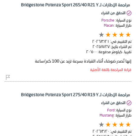
مراجعة الإطارات لـ Bridgestone Potenza Sport 265/40 R21 Y
التحقق من الشراء
نوع السيارة:
Porsche
طراز السيارة:
Macan
تم التقييم في:
٢١‏/٣‏/٢٠٢٦
تم الشراء بتاريخ:
٢٧‏/٧‏/٢٠٢٥
تقريبا. كيلومتر مدفوعة:
٢٠٬٥٠٠
إنها تُصدر ضوضاء أثناء القيادة بسرعة تزيد عن 100 كم/ساعة
قراءة المراجعة باللغة الأصلية
مراجعة الإطارات لـ Bridgestone Potenza Sport 275/40 R19 Y
التحقق من الشراء
نوع السيارة:
Ford
طراز السيارة:
Mustang
تم التقييم في:
٢٠‏/٣‏/٢٠٢٦