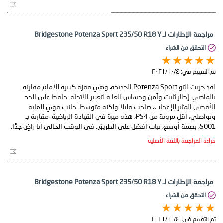
مراجعة الإطارات لـ Bridgestone Potenza Sport 235/50 R18 Y
التحقق من الشراء
تم التقييم في:
٤‏/١٠‏/٢٠٢١
لقد جربت للتو Potenza Sport الجديدة، وهي قفزة كبيرة للأمام مقارنة
بالماضي. إطار ثابت وآمن وحساس للغاية لتغيير الاتجاه. حافظ على الحد
الأقصى المثير للإعجاب، صاخب قليلاً ولكنه متوسط. جانب قوي للغاية
وتواصلي، أقل مرونة من PS4، هذه ميزة في القيادة الرياضية. مقارنة بـ
S001، بصمة أوسع، ثبات أفضل على الطريق. في الوقت الحالي أنا راضٍ جدًا.
قراءة المراجعة باللغة الأصلية
مراجعة الإطارات لـ Bridgestone Potenza Sport 235/50 R18 Y
التحقق من الشراء
تم التقييم في:
٤‏/١٠‏/٢٠٢١