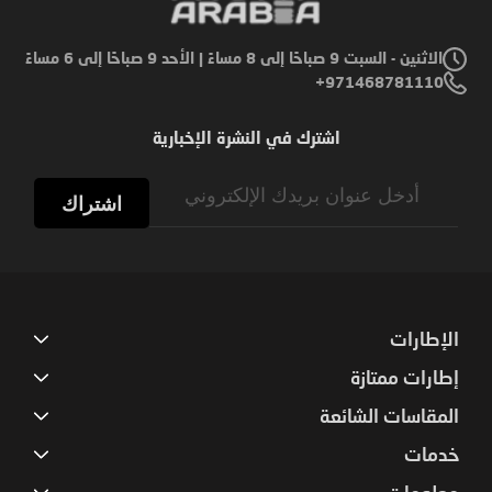
الاثنين - السبت 9 صباحًا إلى 8 مساءً | الأحد 9 صباحًا إلى 6 مساءً
971468781110+
اشترك في النشرة الإخبارية
Sign
Up
اشتراك
for
Our
Newsletter:
الإطارات
إطارات ممتازة
المقاسات الشائعة
خدمات