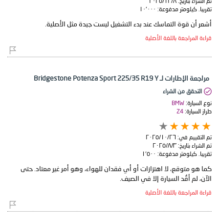
تم الشراء بتاريخ:
٨‏/١٢‏/٢٠٢٥
تقريبا. كيلومتر مدفوعة:
١٠٬٠٠٠
أشعر أن قوة التماسك عند بدء التشغيل ليست جيدة مثل الأصلية.
قراءة المراجعة باللغة الأصلية
مراجعة الإطارات لـ Bridgestone Potenza Sport 225/35 R19 Y
التحقق من الشراء
نوع السيارة:
BMW
طراز السيارة:
Z4
تم التقييم في:
٢٦‏/١٠‏/٢٠٢٥
تم الشراء بتاريخ:
٣‏/٨‏/٢٠٢٥
تقريبا. كيلومتر مدفوعة:
١٬٥٠٠
كما هو متوقع، لا اهتزازات أو أي فقدان للهواء، وهو أمر غير معتاد. حتى
الآن، لم أقُد السيارة إلا في الصيف.
قراءة المراجعة باللغة الأصلية