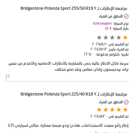
مراجعة الإطارات لـ Bridgestone Potenza Sport 255/50 R19 Y
التحقق من الشراء
نوع السيارة:
Volkswagen
طراز السيارة:
ID.4
تم التقييم في:
١‏/٤‏/٢٠٢٥
تم الشراء بتاريخ:
١٣‏/٨‏/٢٠٢٤
تقريبا. كيلومتر مدفوعة:
٢٢٬٥٠٠
سرعة تاكل الاطار عالية حتى بالمقارنة بالاطارات الاماميه والاقدم من نفس
براند بردجيستون ولكن مقاس وبلد صنع مختلف
مراجعة الإطارات لـ Bridgestone Potenza Sport 225/40 R18 Y
التحقق من الشراء
تم التقييم في:
٢٠‏/٥‏/٢٠٢٤
إطار رائع متعدد الاستخدامات، هادئ وذو قبضة ممتازة. مثالي لسيارتي GTi.