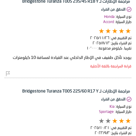
مراجعة الإطارات لـ Bridgestone Turanza T005 235/45 R18 Y
التحقق من الشراء
نوع السيارة:
Honda
طراز السيارة:
Accord
تم التقييم في:
٢٦‏/١١‏/٢٠٢٥
تم الشراء بتاريخ:
١٣‏/٨‏/٢٠٢٥
تقريبا. كيلومتر مدفوعة:
١٠٬٠٠٠
يوجد تآكل طفيف في الإطار الداخلي عند القيادة لمسافة 10 كيلومترات
قراءة المراجعة باللغة الأصلية
مراجعة الإطارات لـ Bridgestone Turanza T005 225/60 R17 Y
التحقق من الشراء
نوع السيارة:
Kia
طراز السيارة:
Sportage
تم التقييم في:
٢١‏/١٠‏/٢٠٢٥
تم الشراء بتاريخ:
٣‏/٩‏/٢٠٢٣