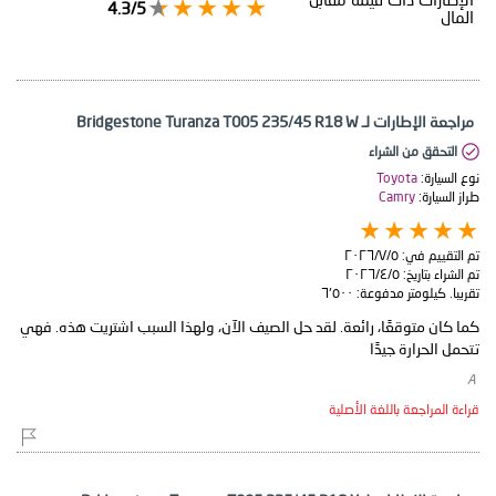
4.3/5
المال
مراجعة الإطارات لـ Bridgestone Turanza T005 235/45 R18 W
التحقق من الشراء
نوع السيارة:
Toyota
طراز السيارة:
Camry
تم التقييم في:
٥‏/٧‏/٢٠٢٦
تم الشراء بتاريخ:
٥‏/٤‏/٢٠٢٦
تقريبا. كيلومتر مدفوعة:
٦٬٥٠٠
كما كان متوقعًا، رائعة. لقد حل الصيف الآن، ولهذا السبب اشتريت هذه. فهي
تتحمل الحرارة جيدًا
​ A
قراءة المراجعة باللغة الأصلية