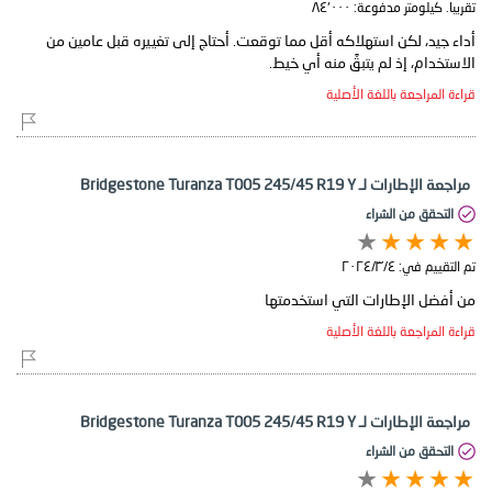
تقريبا. كيلومتر مدفوعة:
٨٤٬٠٠٠
أداء جيد، لكن استهلاكه أقل مما توقعت. أحتاج إلى تغييره قبل عامين من
الاستخدام، إذ لم يتبقَّ منه أي خيط.
قراءة المراجعة باللغة الأصلية
مراجعة الإطارات لـ Bridgestone Turanza T005 245/45 R19 Y
التحقق من الشراء
تم التقييم في:
٤‏/٣‏/٢٠٢٤
من أفضل الإطارات التي استخدمتها
قراءة المراجعة باللغة الأصلية
مراجعة الإطارات لـ Bridgestone Turanza T005 245/45 R19 Y
التحقق من الشراء