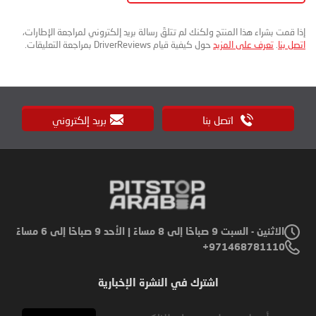
إذا قمت بشراء هذا المنتج ولكنك لم تتلقَ رسالة بريد إلكتروني لمراجعة الإطارات،
اتصل بنا
.
تعرف على المزيد
حول كيفية قيام DriverReviews بمراجعة التعليقات.
اتصل بنا
بريد إلكتروني
الاثنين - السبت 9 صباحًا إلى 8 مساءً | الأحد 9 صباحًا إلى 6 مساءً
971468781110+
اشترك في النشرة الإخبارية
Sign