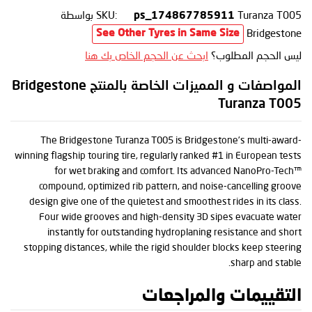
Turanza T005
SKU:
بواسطة
ps_174867785911
Bridgestone
See Other Tyres in Same Size
ليس الحجم المطلوب؟
ابحث عن الحجم الخاص بك هنا
المواصفات و المميزات الخاصة بالمنتج Bridgestone
Turanza T005
The Bridgestone Turanza T005 is Bridgestone’s multi-award-
winning flagship touring tire, regularly ranked #1 in European tests
for wet braking and comfort. Its advanced NanoPro-Tech™
compound, optimized rib pattern, and noise-cancelling groove
design give one of the quietest and smoothest rides in its class.
Four wide grooves and high-density 3D sipes evacuate water
instantly for outstanding hydroplaning resistance and short
stopping distances, while the rigid shoulder blocks keep steering
sharp and stable.
التقييمات والمراجعات