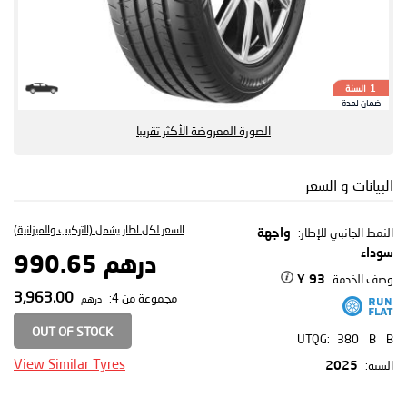
السنة
1
ضمان لمدة
الصورة المعروضة الأكثر تقريبا
البيانات و السعر
السعر لكل اطار يشمل (التركيب والميزانية)
النمط الجانبي للإطار:
واجهة
سوداء
درهم 990.65
وصف الخدمة
93 Y
3,963.00
مجموعة من 4:
درهم
OUT OF STOCK
UTQG:
380
B
B
View Similar Tyres
السنة:
2025