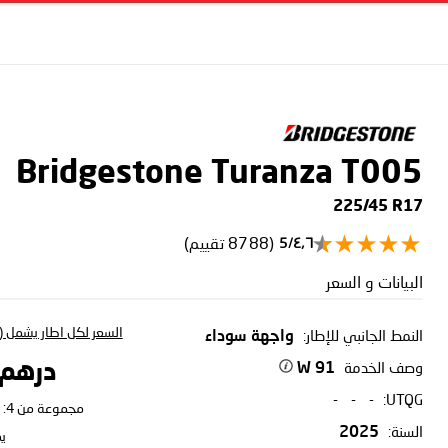
Bridgestone Turanza T005
225/45 R17
(8788 تقييم)
٤٫٦/5
البيانات و السعر
السعر لكل اطار يشمل (ا
النمط الجانبي للإطار:
واجهة سوداء
وصف الخدمة
درهم 57.53
91 W
-
-
-
UTQG:
مجموعة من 4:
السنة:
2025
ي