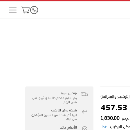
توصيل سريع
لتركيب والميزانية)
يتم تسليم معظم طلباتنا وتثبيتها في
نفس اليوم
4
شبكة ورش التركيب
لدينا أكبر شبكة من المثبتين المؤهلين
1,830.00
درهم
في البلاد
مكن التركيب:
غدا
الأصلي دائما