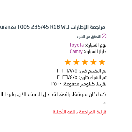
مراجعة الإطارات لـ Bridgestone Turanza T005 235/45 R18 W
التحقق من الشراء
نوع السيارة:
Toyota
طراز السيارة:
Camry
تم التقييم في:
٥‏/٧‏/٢٠٢٦
تم الشراء بتاريخ:
٥‏/٤‏/٢٠٢٦
تقريبا. كيلومتر مدفوعة:
٦٬٥٠٠
كما كان متوقعًا، رائعة. لقد حل الصيف الآن، ولهذا ا
​ A
قراءة المراجعة باللغة الأصلية