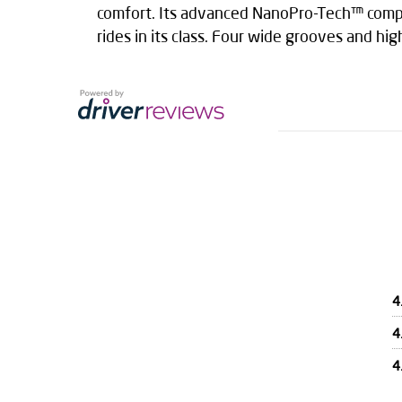
comfort. Its advanced NanoPro-Tech™ compou
rides in its class. Four wide grooves and h
4
4
4