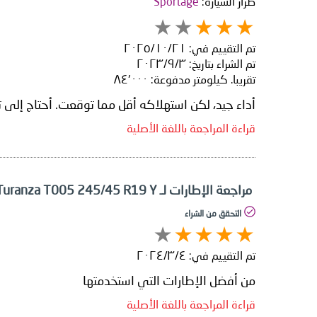
طراز السيارة:
Sportage
تم التقييم في:
٢١‏/١٠‏/٢٠٢٥
تم الشراء بتاريخ:
٣‏/٩‏/٢٠٢٣
تقريبا. كيلومتر مدفوعة:
٨٤٬٠٠٠
أداء جيد، لكن استهلاكه أقل مما توقعت. أحتاج إلى تغ
قراءة المراجعة باللغة الأصلية
مراجعة الإطارات لـ Bridgestone Turanza T005 245/45 R19 Y
التحقق من الشراء
تم التقييم في:
٤‏/٣‏/٢٠٢٤
من أفضل الإطارات التي استخدمتها
قراءة المراجعة باللغة الأصلية