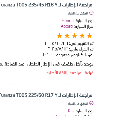
مراجعة الإطارات لـ Bridgestone Turanza T005 235/45 R18 Y
التحقق من الشراء
نوع السيارة:
Honda
طراز السيارة:
Accord
تم التقييم في:
٢٦‏/١١‏/٢٠٢٥
تم الشراء بتاريخ:
١٣‏/٨‏/٢٠٢٥
تقريبا. كيلومتر مدفوعة:
١٠٬٠٠٠
يوجد تآكل طفيف في الإطار الداخلي عند القيادة لمسافة 10 كي
قراءة المراجعة باللغة الأصلية
مراجعة الإطارات لـ Bridgestone Turanza T005 225/60 R17 Y
التحقق من الشراء
نوع السيارة:
Kia