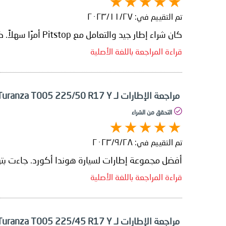
تم التقييم في:
٢٧‏/١١‏/٢٠٢٣
كان شراء إطار جيد والتعامل مع Pitstop أمرًا سهلاً. كانت تجربتي الأولى في الشراء عبر الإنترنت وكانت سهلة.
قراءة المراجعة باللغة الأصلية
مراجعة الإطارات لـ Bridgestone Turanza T005 225/50 R17 Y
التحقق من الشراء
تم التقييم في:
٢٨‏/٩‏/٢٠٢٣
أفضل مجموعة إطارات لسيارة هوندا أكورد. جاءت بت
قراءة المراجعة باللغة الأصلية
مراجعة الإطارات لـ Bridgestone Turanza T005 225/45 R17 Y