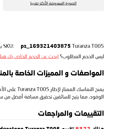
الصورة المعروضة الأكثر تقريبا
Turanza T005
SKU:
بوا
ps_169321403875
ليس الحجم المطلوب؟
ابحث عن الحجم الخاص بك هنا
المواصفات و المميزات الخاصة بالمنتج gestone Turanza T005
يمنح التماس
الوقود، مما يتيح للسائقين تحقيق مسافة أفضل من سياراتهم. يتوفر Turanza T005 بمجموعة متنوعة م
التقييمات والمراجعات