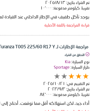
تم الشراء بتاريخ:
١٣‏/٨‏/٢٠٢٥
تقريبا. كيلومتر مدفوعة:
١٠٬٠٠٠
يوجد تآكل طفيف في الإطار الداخلي عند القيادة لمسافة 10 كي
قراءة المراجعة باللغة الأصلية
مراجعة الإطارات لـ Bridgestone Turanza T005 225/60 R17 Y
التحقق من الشراء
نوع السيارة:
Kia
طراز السيارة:
Sportage
تم التقييم في:
٢١‏/١٠‏/٢٠٢٥
تم الشراء بتاريخ:
٣‏/٩‏/٢٠٢٣
تقريبا. كيلومتر مدفوعة:
٨٤٬٠٠٠
أداء جيد، لكن استهلاكه أقل مما توقعت. أحتاج إلى تغ