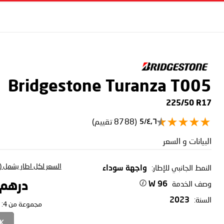
Bridgestone Turanza T005
225/50 R17
(8788 تقييم)
٤٫٦/5
البيانات و السعر
السعر لكل اطار يشمل (ا
النمط الجانبي للإطار:
واجهة سوداء
وصف الخدمة
درهم 28.16
96 W
السنة:
2023
مجموعة من 4:
CK