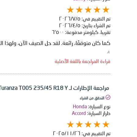
تم التقييم في:
٥‏/٧‏/٢٠٢٦
تم الشراء بتاريخ:
٥‏/٤‏/٢٠٢٦
تقريبا. كيلومتر مدفوعة:
٦٬٥٠٠
كما كان متوقعًا، رائعة. لقد حل الصيف الآن، ولهذا ا
​ A
قراءة المراجعة باللغة الأصلية
مراجعة الإطارات لـ Bridgestone Turanza T005 235/45 R18 Y
التحقق من الشراء
نوع السيارة:
Honda
طراز السيارة:
Accord
تم التقييم في:
٢٦‏/١١‏/٢٠٢٥