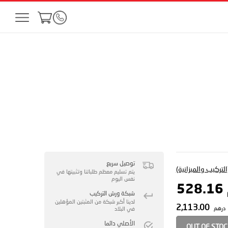
توصيل سريع
لتركيب والميزانية)
يتم تسليم معظم طلباتنا وتثبيتها في
نفس اليوم
5
شبكة ورش التركيب
لدينا أكبر شبكة من المثبتين المؤهلين
2,113.00
درهم
في البلاد
الأصلي دائما
OUT OF STO