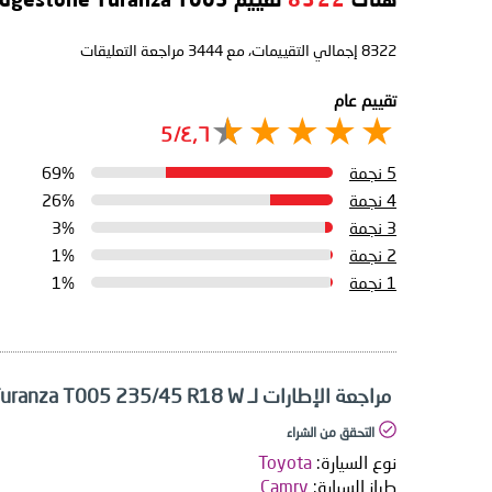
هناك
8322
تقييم Bridgestone Turanza T005
8322
إجمالي التقييمات، مع
3444
مراجعة التعليقات
تقييم عام
٤٫٦/5
5 نجمة
69%
4 نجمة
26%
3 نجمة
3%
2 نجمة
1%
1 نجمة
1%
مراجعة الإطارات لـ Bridgestone Turanza T005 235/45 R18 W
التحقق من الشراء
نوع السيارة:
Toyota
طراز السيارة:
Camry