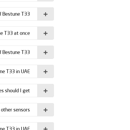
W Bestune T33?
e T33 at once?
W Bestune T33?
ne T33 in UAE?
 should I get?
other sensors?
ne T33 in UAE?