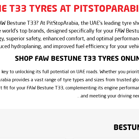
E T33 TYRES AT
PITSTOPARAB
 FAW Bestune T33? At PitStopArabia, the UAE’s leading tyre sh
 world’s top brands, designed specifically for your FAW Best
gy, superior safety, enhanced comfort, and optimal performan
ed hydroplaning, and improved fuel efficiency for your vehic
SHOP FAW BESTUNE T33 TYRES ONLI
key to unlocking its full potential on UAE roads. Whether you priorit
pArabia provides a vast range of tyre types and sizes from trusted glo
ct fit for your FAW Bestune T33, complementing its engine performa
and meeting your driving need