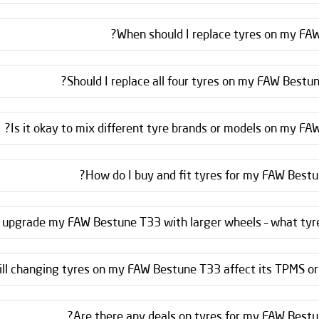
When should I replace tyres on my FA
Should I replace all four tyres on my FAW Bestun
Is it okay to mix different tyre brands or models on my FA
How do I buy and fit tyres for my FAW Bestu
o upgrade my FAW Bestune T33 with larger wheels – what tyres
ll changing tyres on my FAW Bestune T33 affect its TPMS or 
Are there any deals on tyres for my FAW Bestu