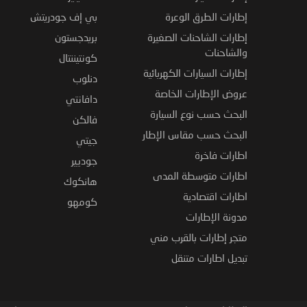
إطارات الطرق الوعرة
بي إف جودريتش
إطارات الشاحنات الصغيرة
بريدجستون
والشاحنات
كونتيننتال
إطارات السيارات الكهربائية
دنلوب
عروض الإطارات الخاصة
دافانتي
البحث حسب نوع السيارة
فالكن
البحث حسب مقاس الإطار
جيتي
اطارات فاخرة
جوديير
اطارات متوسطة المدى
هانكوك
اطارات اقتصادية
كومهو
مدونة الإطارات
متجر إطارات بالقرب مني
تبديل اطارات متنقل