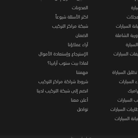
ارة
المدونات
عجلات
اكثر الأسئلة شيوعاً
نة السيارات
شبكة مراكز التركيب
ورية الشاملة
الضمان
لسيارة
آراء عملاؤنا
فات السيارات
الإسترجاع وإستعادة الأموال
لماذا بيت ستوب آرابيا؟
ظليل السياراة
مهمتنا
 السيارات
شروط شراكة مراكز التركيب
راميك
انضم إلى شبكة التركيب لدينا
 السيارات
أعلن معنا
اريات السيارات
تواصل
نة السيارات