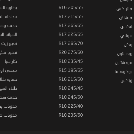
205/55 R16
بطارية السي
ماتراكس
215/55 R17
محاذاة ال
ميشلان
265/65 R17
خدمة وصيا
نيكسن
225/65 R17
الصيانة الد
بيريللي
285/70 R17
تغيير زيت ا
ريكن
275/60 R20
تصليح مكي
رودستون
235/45 R18
كار سبا
فريدشتاين
195/65 R15
مخفي او ت
يوكوهاما
215/60 R16
حماية طلاء
زيتكس
245/45 R18
طلاء السي
245/60 R18
خدمة سحب
225/40 R18
مدونات بط
235/60 R18
مدونات صيا