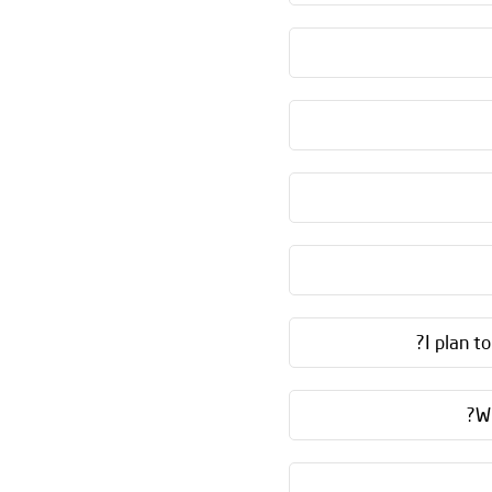
I plan t
Wi