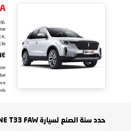
IA
op,
une
ce,
le.
NE
ize
bal
nce
s. .
حدد سنة الصنع لسيارة BESTUNE T33 FAW