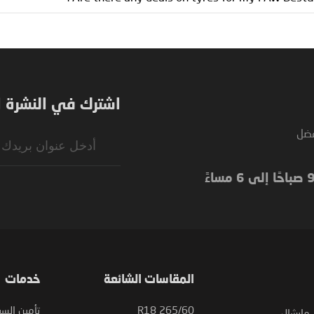
اشترك في النشرة ال
فضل
Sign
Up
for
Our
Newsletter:
المقاسات الشائعة
خدمات
265/60 R18
تأمين السي
مارشال