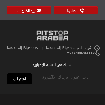
اتصل بنا
بريد إلكتروني
الاثنين - السبت 9 صباحًا إلى 8 مساءً | الأحد 9 صباحًا إلى 6 مساءً
971468781110+
اشترك في النشرة الإخبارية
Sign
Up
اشتراك
for
Our
Newsletter: