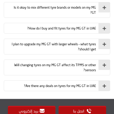
Is it okay to mix different tyre brands or models on my MG
GT?
How do I buy and fit tyres for my MG GT in UAE?
I plan to upgrade my MG GT with larger wheels – what tyres
should I get?
Will changing tyres on my MG GT affect its TPMS or other
sensors?
Are there any deals on tyres for my MG GT in UAE?
اتصل بنا
بريد إلكتروني