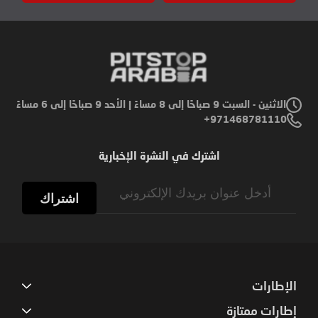
الاثنين - السبت 9 صباحًا إلى 8 مساءً | الأحد 9 صباحًا إلى 6 مساءً
971468781110+
اشترك في النشرة الإخبارية
Sign
Up
اشتراك
for
Our
Newsletter:
الإطارات
إطارات ممتازة