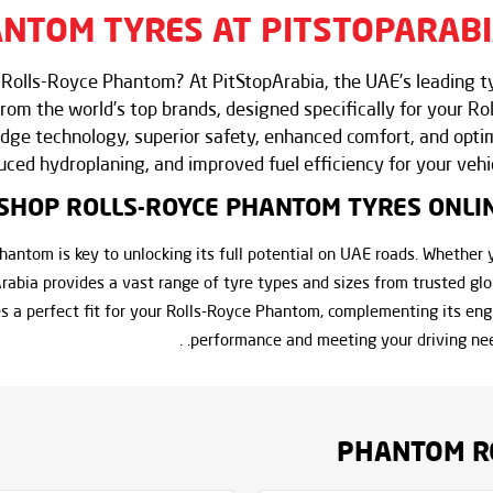
ANTOM TYRES AT
PITSTOPARAB
ur Rolls-Royce Phantom? At PitStopArabia, the UAE’s leading t
rom the world’s top brands, designed specifically for your Rol
dge technology, superior safety, enhanced comfort, and opti
ed hydroplaning, and improved fuel efficiency for your vehic
SHOP ROLLS-ROYCE PHANTOM TYRES ONLI
Phantom is key to unlocking its full potential on UAE roads. Whether 
pArabia provides a vast range of tyre types and sizes from trusted glo
s a perfect fit for your Rolls-Royce Phantom, complementing its eng
performance and meeting your driving needs