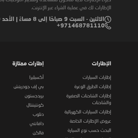
الإطارات لك في عملية الشراء عبر الإنترنت.
الاثنين - السبت 9 صباحًا إلى 8 مساءً | الأحد 9 صباحًا إلى 6 مساءً
971468781110+
الإطارات
إطارات ممتازة
إطارات السيارات
أكسيليرا
إطارات الطرق الوعرة
بي إف جودريتش
إطارات الشاحنات الصغيرة
بريدجستون
والشاحنات
كونتيننتال
إطارات السيارات الكهربائية
دنلوب
عروض الإطارات الخاصة
دافانتي
البحث حسب نوع السيارة
فالكن