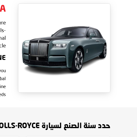
IA
yre
ls-
mal
le.
NE
you
bal
ine
. .
حدد سنة الصنع لسيارة PHANTOM ROLLS-ROYCE