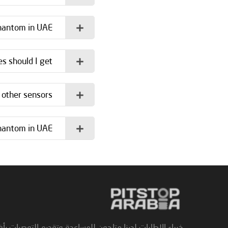
hantom in UAE?
 should I get?
other sensors?
hantom in UAE?
خبراء الإطارات لدينا متاحون للمساعدة وتقديم التوصيات بأ