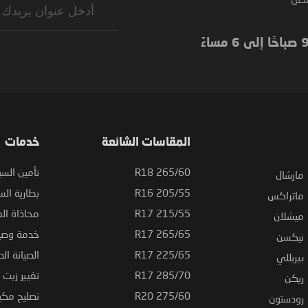
Up
for
Our
Newsletter:
المقاسات الشائعة
خدمات
265/60 R18
تأمين السي
مارشال
205/55 R16
بطارية السي
ماتراكس
215/55 R17
محاذاة ال
ميشلان
265/65 R17
خدمة وصيا
نيكسن
225/65 R17
الصيانة الد
بيريللي
285/70 R17
تغيير زيت ا
ريكن
275/60 R20
تصليح مكي
رودستون