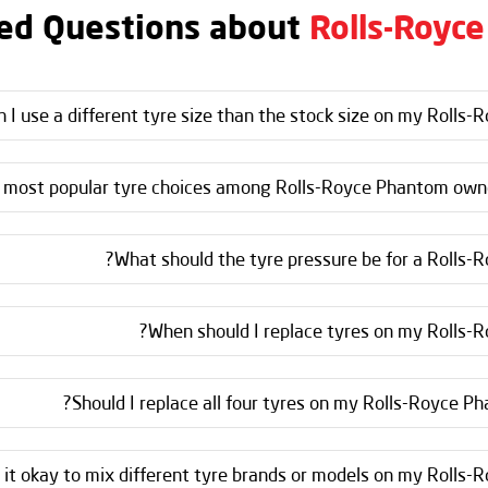
ed Questions about
Rolls-Royc
n I use a different tyre size than the stock size on my Rolls-
 most popular tyre choices among Rolls-Royce Phantom owne
What should the tyre pressure be for a Rolls-
When should I replace tyres on my Rolls-
Should I replace all four tyres on my Rolls-Royce Ph
s it okay to mix different tyre brands or models on my Rolls-