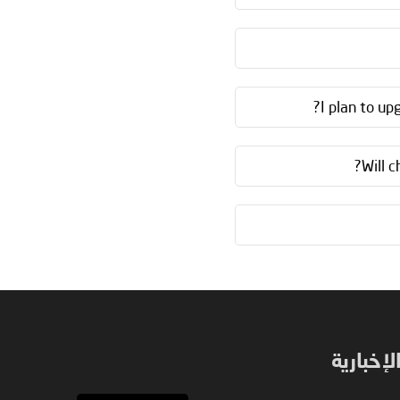
I plan to up
Will 
إخبارية