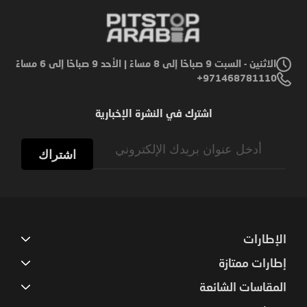
الاثنين - السبت 9 صباحًا إلى 8 مساءً | الأحد 9 صباحًا إلى 6 مساءً
971468781110+
اشترك في النشرة الإخبارية
Sign
Up
اشتراك
for
Our
Newsletter:
الإطارات
إطارات ممتازة
المقاسات الشائعة