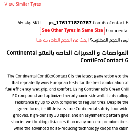
View Similar Tyres
ContiEcoContact 6
SKU:
بواسطة
ps_176171820787
Continental
See Other Tyres in Same Size
ليس الحجم المطلوب؟
ابحث عن الحجم الخاص بك هنا
المواصفات و المميزات الخاصة بالمنتج Continental
ContiEcoContact 6
The Continental ContiEcoContact 6 is the latest-generation eco tire
that repeatedly wins European tests for the best combination of
fuel efficiency, wet grip, and comfort. Using Continental’s Green Chili
2.0 compound and optimized aerodynamic sidewall, it cuts rolling
resistance by up to 20% compared to regular tires. Despite the
green focus, it still delivers true Continental safety: four wide
grooves, high-density 3D sipes, and an asymmetric pattern give
shorter wet braking distances than many non-eco premium tires,
while the advanced noise-reducing technology keeps the cabin