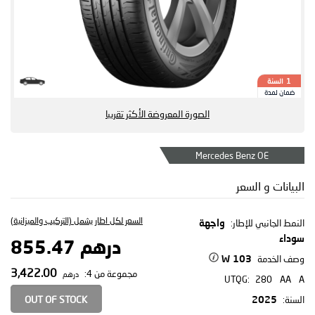
السنة
1
ضمان لمدة
الصورة المعروضة الأكثر تقريبا
Mercedes Benz OE
البيانات و السعر
السعر لكل اطار يشمل (التركيب والميزانية)
النمط الجانبي للإطار:
واجهة
سوداء
درهم 855.47
وصف الخدمة
103 W
3,422.00
مجموعة من 4:
درهم
UTQG:
280
AA
A
OUT OF STOCK
السنة:
2025