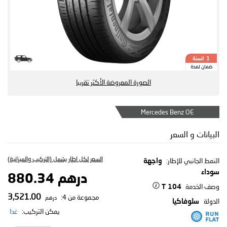
السنة
1
ضمان لمدة
الصورة المعروضة الأكثر تقريبا
Mercedes Benz OE
البيانات و السعر
السعر لكل اطار يشمل (التركيب والميزانية)
النمط الجانبي للإطار:
واجهة
سوداء
درهم 880.34
وصف الخدمة
104 T
3,521.00
مجموعة من 4:
درهم
الدولة
سلوفاكيا
يمكن التركيب:
غدا