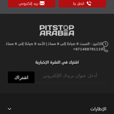
اتصل بنا
بريد إلكتروني
الاثنين - السبت 9 صباحًا إلى 8 مساءً | الأحد 9 صباحًا إلى 6 مساءً
971468781110+
اشترك في النشرة الإخبارية
Sign
Up
اشتراك
for
Our
Newsletter:
الإطارات