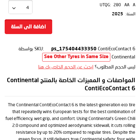
UTQG:
280
AA
A
السنة:
2025
اضافة الى السلة
ContiEcoContact 6
SKU:
بواسطة
ps_175404433350
Continental
See Other Tyres in Same Size
ليس الحجم المطلوب؟
ابحث عن الحجم الخاص بك هنا
المواصفات و المميزات الخاصة بالمنتج Continental
ContiEcoContact 6
The Continental ContiEcoContact 6 is the latest-generation eco tire
that repeatedly wins European tests for the best combination of
fuel efficiency, wet grip, and comfort. Using Continental’s Green Chili
2.0 compound and optimized aerodynamic sidewall, it cuts rolling
resistance by up to 20% compared to regular tires. Despite the
green focus, it still delivers true Continental safety: four wide