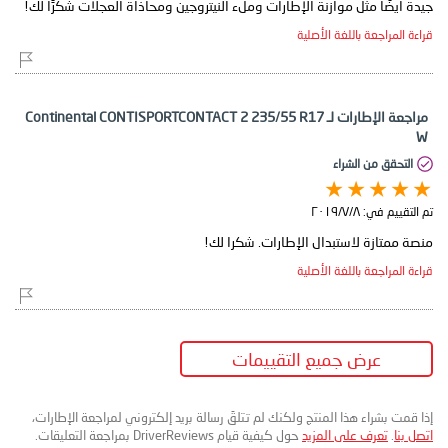
جيدة أيضًا مثل موازنة الإطارات وملء النيتروجين ومحاذاة العجلات شكرًا لك!
قراءة المراجعة باللغة الأصلية
مراجعة الإطارات لـ Continental CONTISPORTCONTACT 2 235/55 R17
W
التحقق من الشراء
تم التقييم في:
٨‏/٧‏/٢٠١٩
منصة ممتازة لاستبدال الإطارات. شكرا لك!
قراءة المراجعة باللغة الأصلية
عرض جميع التقييمات
إذا قمت بشراء هذا المنتج ولكنك لم تتلقَ رسالة بريد إلكتروني لمراجعة الإطارات،
اتصل بنا
.
تعرف على المزيد
حول كيفية قيام DriverReviews بمراجعة التعليقات.