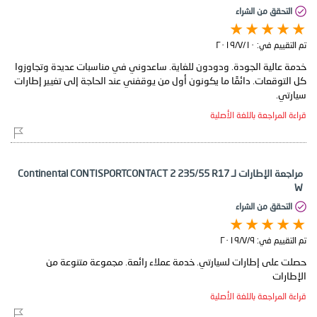
التحقق من الشراء
تم التقييم في:
١٠‏/٧‏/٢٠١٩
خدمة عالية الجودة. ودودون للغاية. ساعدوني في مناسبات عديدة وتجاوزوا
كل التوقعات. دائمًا ما يكونون أول من يوقفني عند الحاجة إلى تغيير إطارات
سيارتي.
قراءة المراجعة باللغة الأصلية
مراجعة الإطارات لـ Continental CONTISPORTCONTACT 2 235/55 R17
W
التحقق من الشراء
تم التقييم في:
٩‏/٧‏/٢٠١٩
حصلت على إطارات لسيارتي. خدمة عملاء رائعة. مجموعة متنوعة من
الإطارات
قراءة المراجعة باللغة الأصلية