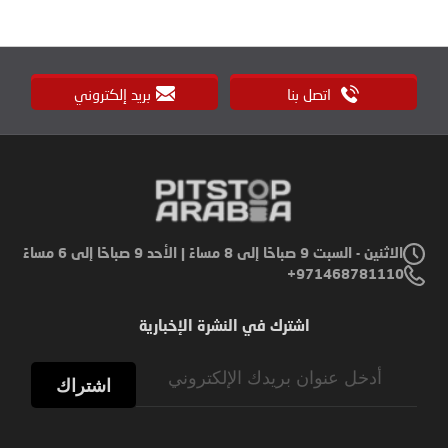
اتصل بنا
بريد إلكتروني
الاثنين - السبت 9 صباحًا إلى 8 مساءً | الأحد 9 صباحًا إلى 6 مساءً
971468781110+
اشترك في النشرة الإخبارية
Sign
Up
اشتراك
for
Our
Newsletter: