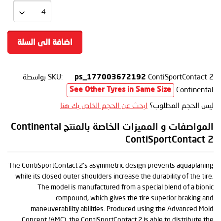
اضافة الى السلة
ContiSportContact 2
SKU:
بواسطة
ps_177003672192
Continental
See Other Tyres in Same Size
ليس الحجم المطلوب؟
ابحث عن الحجم الخاص بك هنا
المواصفات و المميزات الخاصة بالمنتج Continental
ContiSportContact 2
The ContiSportContact 2's asymmetric design prevents aquaplaning
while its closed outer shoulders increase the durability of the tire.
The model is manufactured from a special blend of a bionic
compound, which gives the tire superior braking and
maneuverability abilities. Produced using the Advanced Mold
Concept (AMC), the ContiSportContact 2 is able to distribute the