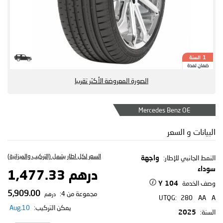
السنة
1
ضمان لمدة
الصورة المعروضة الأكثر تقريبا
Mercedes Benz OE
البيانات و السعر
السعر لكل اطار يشمل (التركيب والميزانية)
النمط الجانبي للإطار:
واجهة
سوداء
درهم 1,477.33
وصف الخدمة
104 Y
5,909.00
مجموعة من 4:
درهم
UTQG:
280
AA
A
يمكن التركيب:
10,Aug
السنة:
2025