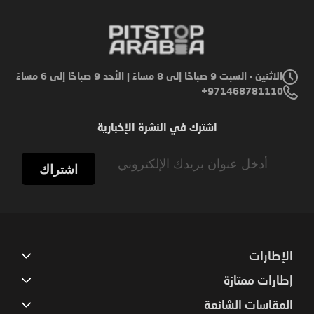
الاثنين - السبت 9 صباحًا إلى 8 مساءً | الأحد 9 صباحًا إلى 6 مساءً
971468781110+
اشترك في النشرة الإخبارية
Sign
Up
اشتراك
for
Our
Newsletter:
الإطارات
إطارات ممتازة
المقاسات الشائعة