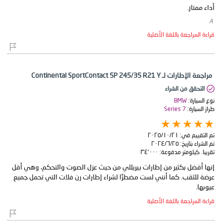
أداء ممتاز.
​ A
قراءة المراجعة باللغة الأصلية
مراجعة الإطارات لـ Continental SportContact 5P 245/35 R21 Y
التحقق من الشراء
نوع السيارة:
BMW
طراز السيارة:
7 Series
تم التقييم في:
٢١‏/١٠‏/٢٠٢٥
تم الشراء بتاريخ:
٢٥‏/٦‏/٢٠٢٤
تقريبا. كيلومتر مدفوعة:
٣٤٬٠٠٠
إنها أفضل بكثير من إطارات بيريللي من حيث عزل الصوت والتحكم، وهي أقل
عرضة للثقب. كما أنني لست مضطرًا لشراء إطارات رن فلات التي تحمل جميع
عيوبها.
قراءة المراجعة باللغة الأصلية