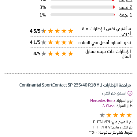
2 نجمة
3%
1 نجمة
1%
سأشتري نفس الإطارات مرة
4.5/5
أخرى
تبدو السيارة أفضل في القيادة
4.1/5
الإطارات ذات قيمة مقابل
4/5
المال
مراجعة الإطارات لـ Continental SportContact 5P 235/40 R18 Y
التحقق من الشراء
نوع السيارة:
Mercedes-Benz
طراز السيارة:
A-Class
تم التقييم في:
٢٩‏/٥‏/٢٠٢٦
تم الشراء بتاريخ:
٢٧‏/٢‏/٢٠٢٦
تقريبا. كيلومتر مدفوعة:
٣٬٥٠٠