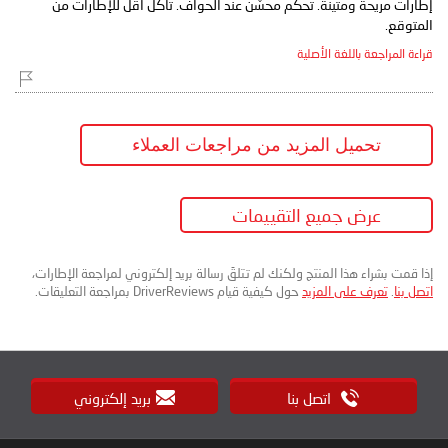
إطارات مريحة ومتينة. تحكم محسّن عند الحواف. تآكل أقل للإطارات من
المتوقع.
قراءة المراجعة باللغة الأصلية
تحميل المزيد من مراجعات العملاء
عرض جميع التقييمات
إذا قمت بشراء هذا المنتج ولكنك لم تتلقَ رسالة بريد إلكتروني لمراجعة الإطارات،
اتصل بنا
.
تعرف على المزيد
حول كيفية قيام DriverReviews بمراجعة التعليقات.
اتصل بنا
بريد إلكتروني