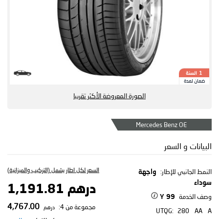
السنة
1
ضمان لمدة
الصورة المعروضة الأكثر تقريبا
Mercedes Benz OE
البيانات و السعر
السعر لكل اطار يشمل (التركيب والميزانية)
النمط الجانبي للإطار:
واجهة
سوداء
درهم 1,191.81
وصف الخدمة
99 Y
4,767.00
مجموعة من 4:
درهم
UTQG:
280
AA
A