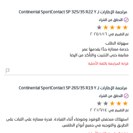
مراجعة الإطارات لـ Continental SportContact 5P 325/35 R22 Y
التحقق من الشراء
تم التقييم في:
١٦‏/١‏/٢٠٢٤
متابعة حتى التثبيت والتأكد من الرضا
قراءة المراجعة باللغة الأصلية
مراجعة الإطارات لـ Continental SportContact 5P 265/35 R19 Y
التحقق من الشراء
تم التقييم في:
١٤‏/٦‏/٢٠٢١
استهلاك منخفض للوقود وضوضاء أثناء القيادة. قدرة ممتازة على الثبات على
الطريق والتوجيه في جميع أنواع الطقس.