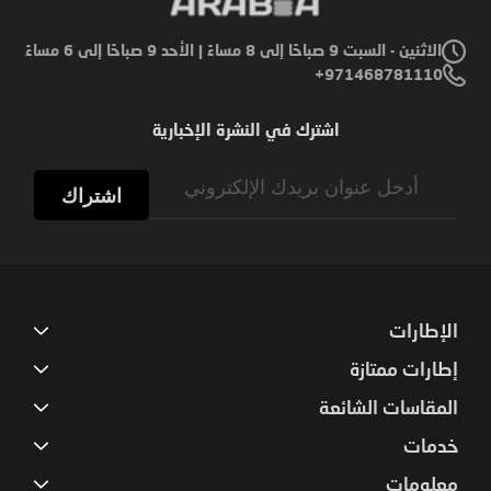
الاثنين - السبت 9 صباحًا إلى 8 مساءً | الأحد 9 صباحًا إلى 6 مساءً
971468781110+
اشترك في النشرة الإخبارية
Sign
Up
اشتراك
for
Our
Newsletter:
الإطارات
إطارات ممتازة
المقاسات الشائعة
خدمات
معلومات