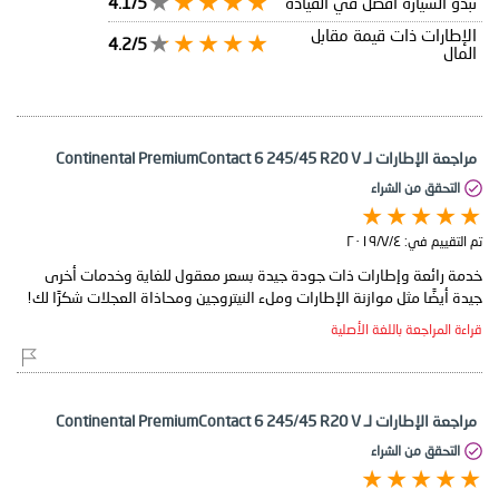
تبدو السيارة أفضل في القيادة
4.1/5
الإطارات ذات قيمة مقابل
4.2/5
المال
مراجعة الإطارات لـ Continental PremiumContact 6 245/45 R20 V
التحقق من الشراء
تم التقييم في:
٤‏/٧‏/٢٠١٩
خدمة رائعة وإطارات ذات جودة جيدة بسعر معقول للغاية وخدمات أخرى
جيدة أيضًا مثل موازنة الإطارات وملء النيتروجين ومحاذاة العجلات شكرًا لك!
قراءة المراجعة باللغة الأصلية
مراجعة الإطارات لـ Continental PremiumContact 6 245/45 R20 V
التحقق من الشراء