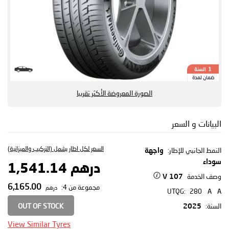
السنة
1
ضمان لمدة
الصورة المعروضة الأكثر تقريبا
البيانات و السعر
السعر لكل اطار يشمل (التركيب والميزانية)
النمط الجانبي للإطار:
واجهة
سوداء
درهم 1,541.14
وصف الخدمة
107 V
6,165.00
مجموعة من 4:
درهم
UTQG:
280
A
A
OUT OF STOCK
السنة:
2025
View Similar Tyres