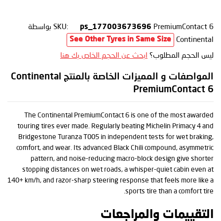
PremiumContact 6
SKU:
بواسطة
ps_177003673696
Continental
See Other Tyres in Same Size
ليس الحجم المطلوب؟
ابحث عن الحجم الخاص بك هنا
المواصفات و المميزات الخاصة بالمنتج Continental
PremiumContact 6
The Continental PremiumContact 6 is one of the most awarded
touring tires ever made. Regularly beating Michelin Primacy 4 and
Bridgestone Turanza T005 in independent tests for wet braking,
comfort, and wear. Its advanced Black Chili compound, asymmetric
pattern, and noise-reducing macro-block design give shorter
stopping distances on wet roads, a whisper-quiet cabin even at
140+ km/h, and razor-sharp steering response that feels more like a
sports tire than a comfort tire.
التقييمات والمراجعات