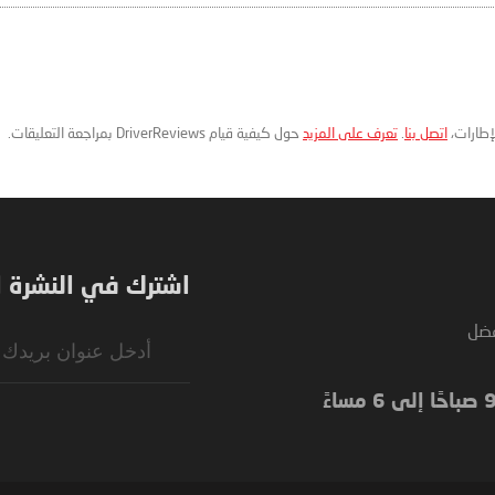
لإطارات،
اتصل بنا
.
تعرف على المزيد
حول كيفية قيام DriverReviews بمراجعة التعليقات.
اشترك في النشرة ال
فضل
Sign
Up
for
Our
Newsletter: