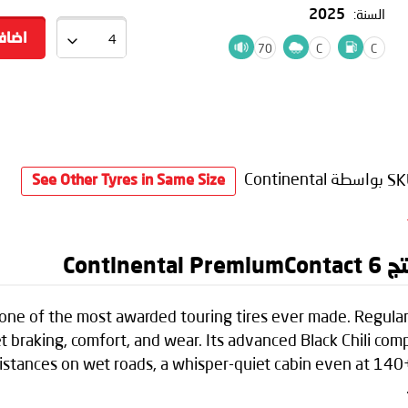
السنة:
2025
اضاف
70
C
C
SK
بواسطة Continental
See Other Tyres in Same Size
Cont
one of the most awarded touring tires ever made. Regular
 braking, comfort, and wear. Its advanced Black Chili co
istances on wet roads, a whisper-quiet cabin even at 140