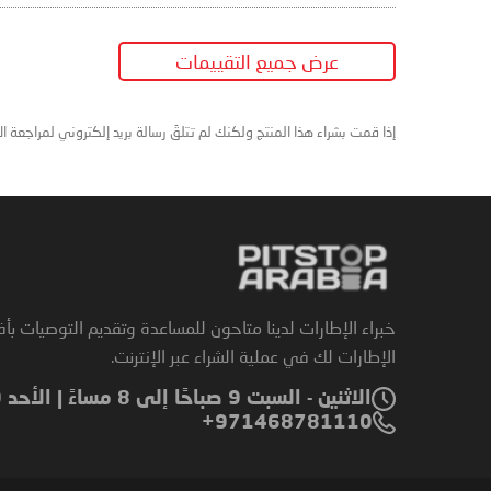
عرض جميع التقييمات
إذا قمت بشراء هذا المنتج ولكنك لم تتلقَ رسالة بريد إلكتروني لمراجعة ا
خبراء الإطارات لدينا متاحون للمساعدة وتقديم التوصيات بأ
الإطارات لك في عملية الشراء عبر الإنترنت.
الاثنين - السبت 9 صباحًا إلى 8 مساءً | الأحد 9 صباحًا إلى 6 مساءً
971468781110+