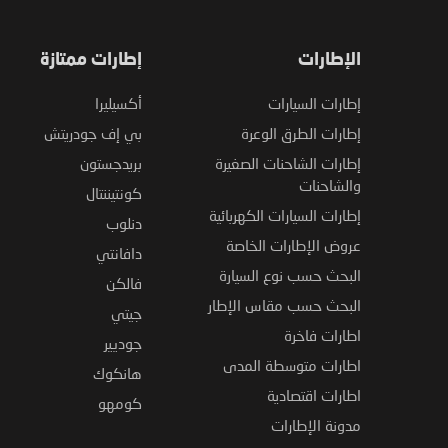
الإطارات
إطارات ممتازة
إطارات السيارات
أكسيليرا
إطارات الطرق الوعرة
بي إف جودريتش
إطارات الشاحنات الصغيرة
بريدجستون
والشاحنات
كونتيننتال
إطارات السيارات الكهربائية
دنلوب
عروض الإطارات الخاصة
دافانتي
البحث حسب نوع السيارة
فالكن
البحث حسب مقاس الإطار
جيتي
اطارات فاخرة
جوديير
اطارات متوسطة المدى
هانكوك
اطارات اقتصادية
كومهو
مدونة الإطارات