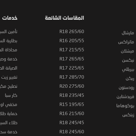
المقاسات الشائعة
خدمات
265/60 R18
تأمين السي
مارشال
205/55 R16
بطارية السي
ماتراكس
215/55 R17
محاذاة ال
ميشلان
265/65 R17
خدمة وصيا
نيكسن
225/65 R17
الصيانة الد
بيريللي
285/70 R17
تغيير زيت ا
ريكن
275/60 R20
تصليح مكي
رودستون
235/45 R18
كار سبا
فريدشتاين
195/65 R15
مخفي او ت
يوكوهاما
215/60 R16
حماية طلاء
زيتكس
245/45 R18
طلاء السي
245/60 R18
خدمة سحب