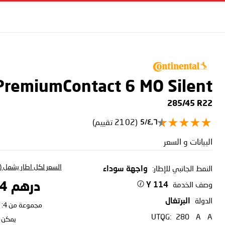
 PremiumContact 6
MO Silent
285/45 R22
(2102 تقييم)
٤٫٦/5
البيانات و السعر
السعر لكل اطار يشمل (ا
النمط الجانبي للإطار:
واجهة سوداء
وصف الخدمة
درهم 1,616.84
114 Y
الدولة
البرتغال
مجموعة من 4:
UTQG:
280
A
A
يمكن ا