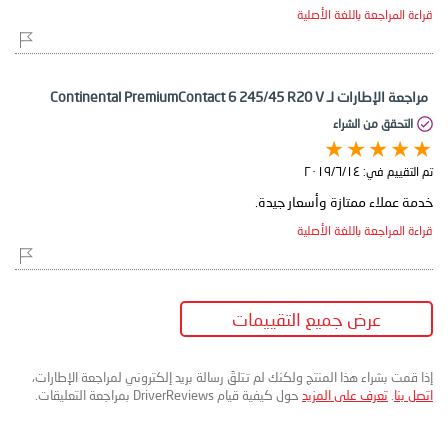
قراءة المراجعة باللغة الأصلية
مراجعة الإطارات لـ Continental PremiumContact 6 245/45 R20 V
التحقق من الشراء
تم التقييم في:
١٤‏/٦‏/٢٠١٩
خدمة عملاء ممتازة وأسعار جيدة.
قراءة المراجعة باللغة الأصلية
عرض جميع التقييمات
إذا قمت بشراء هذا المنتج ولكنك لم تتلقَ رسالة بريد إلكتروني لمراجعة الإطارات،
اتصل بنا
.
تعرف على المزيد
حول كيفية قيام DriverReviews بمراجعة التعليقات.