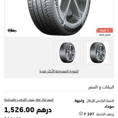
السنة
1
ضمان لمدة
الصورة المعروضة الأكثر تقريبا
البيانات و السعر
السعر لكل اطار يشمل (التركيب والميزانية)
النمط الجانبي للإطار:
واجهة
سوداء
درهم 1,526.00
وصف الخدمة
107 Y