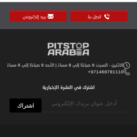
اتصل بنا
بريد إلكتروني
الاثنين - السبت 9 صباحًا إلى 8 مساءً | الأحد 9 صباحًا إلى 6 مساءً
971468781110+
اشترك في النشرة الإخبارية
Sign
Up
اشتراك
for
Our
Newsletter: