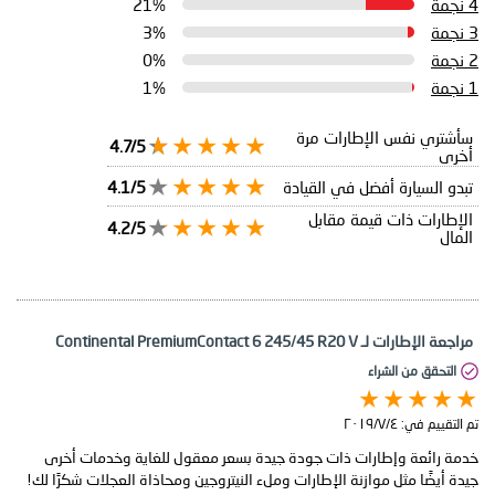
4 نجمة
21%
3 نجمة
3%
2 نجمة
0%
1 نجمة
1%
سأشتري نفس الإطارات مرة
4.7/5
أخرى
تبدو السيارة أفضل في القيادة
4.1/5
الإطارات ذات قيمة مقابل
4.2/5
المال
مراجعة الإطارات لـ Continental PremiumContact 6 245/45 R20 V
التحقق من الشراء
تم التقييم في:
٤‏/٧‏/٢٠١٩
خدمة رائعة وإطارات ذات جودة جيدة بسعر معقول للغاية وخدمات أخرى
جيدة أيضًا مثل موازنة الإطارات وملء النيتروجين ومحاذاة العجلات شكرًا لك!