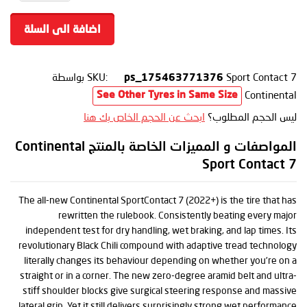
اضافة الى السلة
Sport Contact 7
SKU:
بواسطة
ps_175463771376
Continental
See Other Tyres in Same Size
ليس الحجم المطلوب؟
ابحث عن الحجم الخاص بك هنا
المواصفات و المميزات الخاصة بالمنتج Continental
Sport Contact 7
The all-new Continental SportContact 7 (2022+) is the tire that has
rewritten the rulebook. Consistently beating every major
independent test for dry handling, wet braking, and lap times. Its
revolutionary Black Chili compound with adaptive tread technology
literally changes its behaviour depending on whether you’re on a
straight or in a corner. The new zero-degree aramid belt and ultra-
stiff shoulder blocks give surgical steering response and massive
lateral grip. Yet it still delivers surprisingly strong wet performance