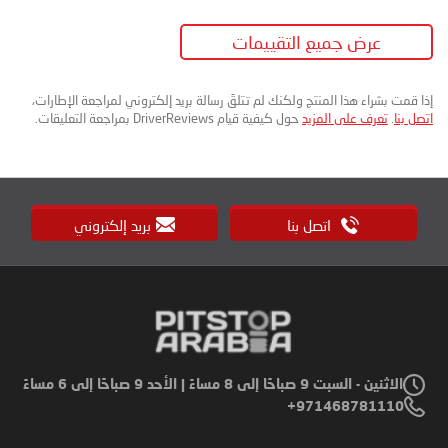
عرض جميع التقييمات
إذا قمت بشراء هذا المنتج ولكنك لم تتلقَ رسالة بريد إلكتروني لمراجعة الإطارات،
اتصل بنا
.
تعرف على المزيد
حول كيفية قيام DriverReviews بمراجعة التعليقات.
اتصل بنا
بريد إلكتروني
الاثنين - السبت 9 صباحًا إلى 8 مساءً | الأحد 9 صباحًا إلى 6 مساءً
971468781110+