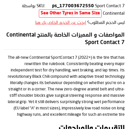
Sport Contact 7
SKU:
بواسطة
ps_177003672550
Continental
See Other Tyres in Same Size
ليس الحجم المطلوب؟
ابحث عن الحجم الخاص بك هنا
المواصفات و المميزات الخاصة بالمنتج Continental
Sport Contact 7
The all-new Continental SportContact 7 (2022+) is the tire that has
rewritten the rulebook. Consistently beating every major
independent test for dry handling, wet braking, and lap times. Its
revolutionary Black Chili compound with adaptive tread technology
literally changes its behaviour depending on whether you’re on a
straight or in a corner. The new zero-degree aramid belt and ultra-
stiff shoulder blocks give surgical steering response and massive
lateral grip. Yet it still delivers surprisingly strong wet performance
(EU label “A” in most sizes), impressively low road noise on long
highway runs, and excellent mileage for such an extreme tire
التقييمات والمراجعات