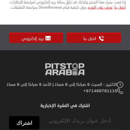
إذا قمت بشراء هذا المنتج ولكنك لم تتلقَ رسالة بريد إلكتروني لمراجعة الإطارات،
اتصل بنا
.
تعرف على المزيد
حول كيفية قيام DriverReviews بمراجعة التعليقات.
اتصل بنا
بريد إلكتروني
الاثنين - السبت 9 صباحًا إلى 8 مساءً | الأحد 9 صباحًا إلى 6 مساءً
971468781110+
اشترك في النشرة الإخبارية
Sign
Up
اشتراك
for
Our