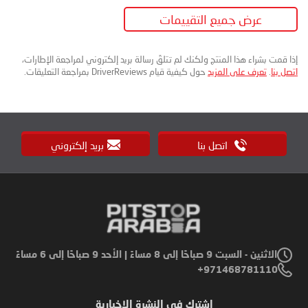
عرض جميع التقييمات
إذا قمت بشراء هذا المنتج ولكنك لم تتلقَ رسالة بريد إلكتروني لمراجعة الإطارات،
اتصل بنا
.
تعرف على المزيد
حول كيفية قيام DriverReviews بمراجعة التعليقات.
اتصل بنا
بريد إلكتروني
الاثنين - السبت 9 صباحًا إلى 8 مساءً | الأحد 9 صباحًا إلى 6 مساءً
971468781110+
اشترك في النشرة الإخبارية