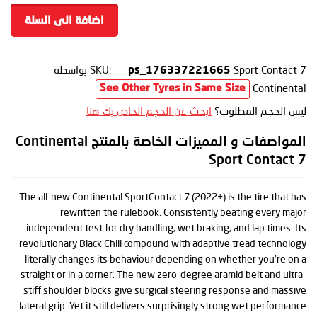
اضافة الى السلة
Sport Contact 7
SKU:
بواسطة
ps_176337221665
Continental
See Other Tyres in Same Size
ليس الحجم المطلوب؟
ابحث عن الحجم الخاص بك هنا
المواصفات و المميزات الخاصة بالمنتج Continental
Sport Contact 7
The all-new Continental SportContact 7 (2022+) is the tire that has
rewritten the rulebook. Consistently beating every major
independent test for dry handling, wet braking, and lap times. Its
revolutionary Black Chili compound with adaptive tread technology
literally changes its behaviour depending on whether you’re on a
straight or in a corner. The new zero-degree aramid belt and ultra-
stiff shoulder blocks give surgical steering response and massive
lateral grip. Yet it still delivers surprisingly strong wet performance