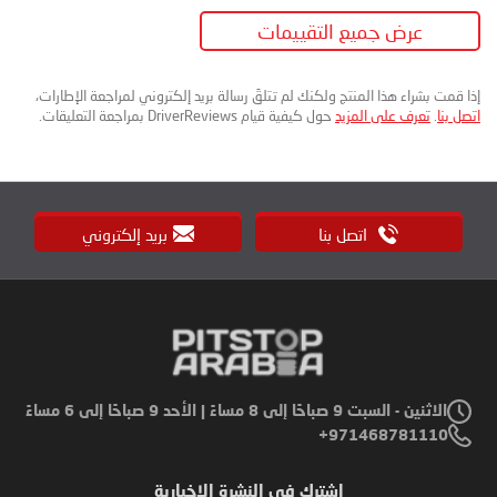
عرض جميع التقييمات
إذا قمت بشراء هذا المنتج ولكنك لم تتلقَ رسالة بريد إلكتروني لمراجعة الإطارات،
اتصل بنا
.
تعرف على المزيد
حول كيفية قيام DriverReviews بمراجعة التعليقات.
اتصل بنا
بريد إلكتروني
الاثنين - السبت 9 صباحًا إلى 8 مساءً | الأحد 9 صباحًا إلى 6 مساءً
971468781110+
اشترك في النشرة الإخبارية