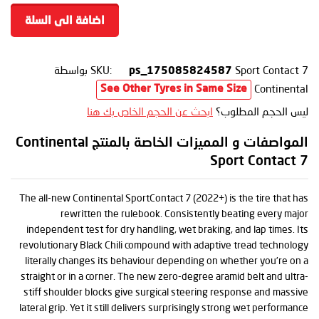
اضافة الى السلة
Sport Contact 7
SKU:
بواسطة
ps_175085824587
Continental
See Other Tyres in Same Size
ليس الحجم المطلوب؟
ابحث عن الحجم الخاص بك هنا
المواصفات و المميزات الخاصة بالمنتج Continental
Sport Contact 7
The all-new Continental SportContact 7 (2022+) is the tire that has
rewritten the rulebook. Consistently beating every major
independent test for dry handling, wet braking, and lap times. Its
revolutionary Black Chili compound with adaptive tread technology
literally changes its behaviour depending on whether you’re on a
straight or in a corner. The new zero-degree aramid belt and ultra-
stiff shoulder blocks give surgical steering response and massive
lateral grip. Yet it still delivers surprisingly strong wet performance