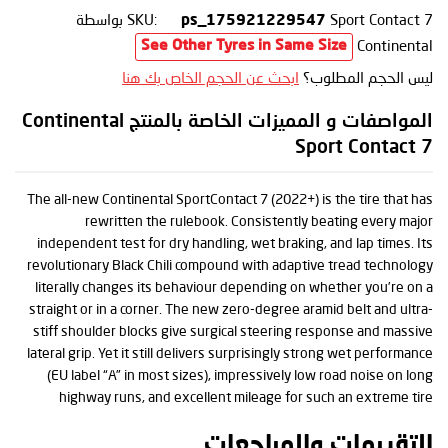
Sport Contact 7
SKU:
بواسطة
ps_175921229547
Continental
See Other Tyres in Same Size
ليس الحجم المطلوب؟
ابحث عن الحجم الخاص بك هنا
المواصفات و المميزات الخاصة بالمنتج Continental
Sport Contact 7
The all-new Continental SportContact 7 (2022+) is the tire that has
rewritten the rulebook. Consistently beating every major
independent test for dry handling, wet braking, and lap times. Its
revolutionary Black Chili compound with adaptive tread technology
literally changes its behaviour depending on whether you’re on a
straight or in a corner. The new zero-degree aramid belt and ultra-
stiff shoulder blocks give surgical steering response and massive
lateral grip. Yet it still delivers surprisingly strong wet performance
(EU label “A” in most sizes), impressively low road noise on long
highway runs, and excellent mileage for such an extreme tire
التقييمات والمراجعات