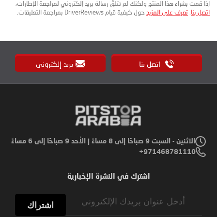
إذا قمت بشراء هذا المنتج ولكنك لم تتلقَ رسالة بريد إلكتروني لمراجعة الإطارات،
اتصل بنا
.
تعرف على المزيد
حول كيفية قيام DriverReviews بمراجعة التعليقات.
اتصل بنا
بريد إلكتروني
الاثنين - السبت 9 صباحًا إلى 8 مساءً | الأحد 9 صباحًا إلى 6 مساءً
971468781110+
اشترك في النشرة الإخبارية
Sign
Up
اشتراك
for
Our