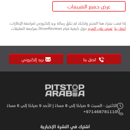
عرض جميع التقييمات
إذا قمت بشراء هذا المنتج ولكنك لم تتلقَ رسالة بريد إلكتروني لمراجعة الإطارات،
اتصل بنا
.
تعرف على المزيد
حول كيفية قيام DriverReviews بمراجعة التعليقات.
اتصل بنا
بريد إلكتروني
الاثنين - السبت 9 صباحًا إلى 8 مساءً | الأحد 9 صباحًا إلى 6 مساءً
971468781110+
اشترك في النشرة الإخبارية