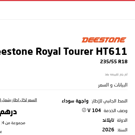
estone Royal Tourer HT611
235/55 R18
لم يتم تقييمه بعد
البيانات و السعر
السعر لكل اطار يشمل (ا
النمط الجانبي للإطار:
واجهة سوداء
وصف الخدمة
درهم 21.66
104 V
الدولة
تايلاند
مجموعة من 4:
السنة:
2026
ي