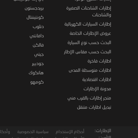
إطارات الشاحنات الصغيرة
بريدجستون
والشاحنات
كونتيننتال
إطارات السيارات الكهربائية
دنلوب
عروض الإطارات الخاصة
دافانتي
البحث حسب نوع السيارة
فالكن
البحث حسب مقاس الإطار
جيتي
اطارات فاخرة
جوديير
اطارات متوسطة المدى
هانكوك
اطارات اقتصادية
كومهو
مدونة الإطارات
متجر إطارات بالقرب مني
تبديل اطارات متنقل
الإطارات:
أحكام الإستخدام
سياسية الخصوصية
وأحكام