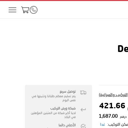
De
توصيل سريع
لتركيب والميزانية)
يتم تسليم معظم طلباتنا وتثبيتها في
نفس اليوم
4
شبكة ورش التركيب
لدينا أكبر شبكة من المثبتين المؤهلين
1,687.00
درهم
في البلاد
مكن التركيب:
غدا
الأصلي دائما