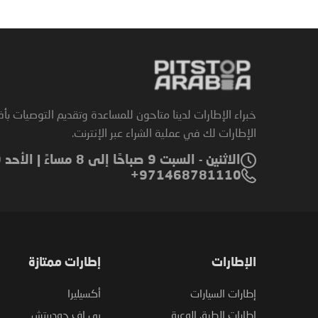
خبراء الإطارات لدينا متاحون للمساعدة وتقديم التوصيات بأ
الإطارات لك في عملية الشراء عبر الإنترنت.
الاثنين - السبت 9 صباحًا إلى 8 مساءً | الأحد 9 صباحًا إلى 6 مساءً
971468781110+
الإطارات
إطارات ممتازة
إطارات السيارات
أكسيليرا
إطارات الطرق الوعرة
بي إف جودريتش