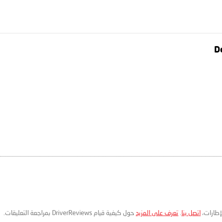
لإطارات،
اتصل بنا
.
تعرف على المزيد
حول كيفية قيام DriverReviews بمراجعة التعليقات.