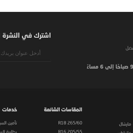
اشترك في النشرة ال
فضل
Sign
Up
for
Our
Newsletter:
المقاسات الشائعة
خدمات
265/60 R18
تأمين السي
مارشال
205/55 R16
بطارية السي
ماتراكس