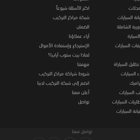
عجلات
اكثر الأسئلة شيوعاً
نة السيارات
شبكة مراكز التركيب
ورية الشاملة
الضمان
لسيارة
آراء عملاؤنا
فات السيارات
الإسترجاع وإستعادة الأموال
لماذا بيت ستوب آرابيا؟
ظليل السياراة
مهمتنا
 السيارات
شروط شراكة مراكز التركيب
راميك
انضم إلى شبكة التركيب لدينا
 السيارات
أعلن معنا
اريات السيارات
تواصل
نة السيارات
تواصل معنا