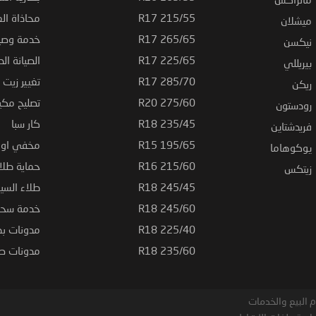
215/55 R17
محاذاة ال
ميشلان
265/65 R17
خدمة وصيا
نيكسن
225/65 R17
الصيانة الد
بيريللي
285/70 R17
تغيير زيت ا
ريكن
275/60 R20
تصليح مكي
رودستون
235/45 R18
كار سبا
فريدشتاين
195/65 R15
مخفي او ت
يوكوهاما
215/60 R16
حماية طلاء
زيتكس
245/45 R18
طلاء السي
245/60 R18
خدمة سحب
225/40 R18
مدونات بط
235/60 R18
مدونات صيا
 البيع والخدمات