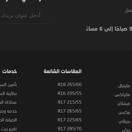
فضل
Sign
Up
for
Our
Newsletter:
المقاسات الشائعة
خدمات
265/60 R18
تأمين السي
مارشال
205/55 R16
بطارية السي
ماتراكس
215/55 R17
محاذاة ال
ميشلان
265/65 R17
خدمة وصيا
نيكسن
225/65 R17
الصيانة الد
بيريللي
285/70 R17
تغيير زيت ا
ريكن