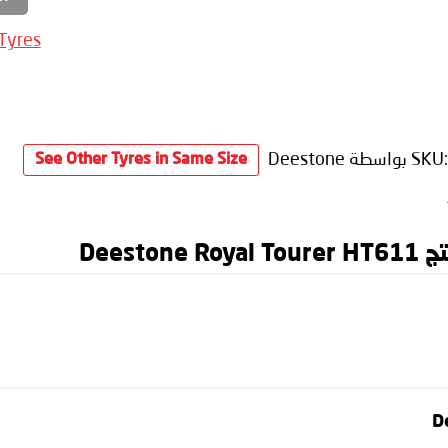
 Tyres
SKU
بواسطة Deestone
See Other Tyres in Same Size
Dees