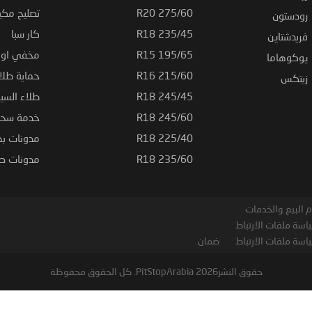
275/60 R20
تصليح مكي
رودستون
235/45 R18
كار سبا
فريدشتاين
195/65 R15
مخفي او ت
يوكوهاما
215/60 R16
حماية طلاء
زيتكس
245/45 R18
طلاء السي
245/60 R18
خدمة سحب
225/40 R18
مدونات بط
235/60 R18
مدونات صيا
 البيع والخدمات
اسة ملفات الارتباط
اسة ملفات الارتباط
ضمان
حقوق النشر2026 PitStopArabia. كل الحقوق محفوظة