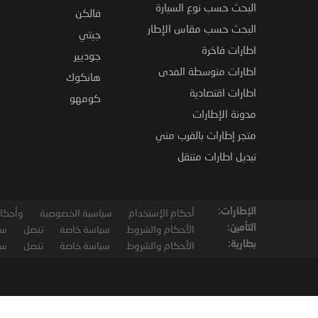
البحث حسب نوع السيارة
فالكن
البحث حسب مقاس الإطار
جيتي
اطارات فاخرة
جوديير
اطارات متوسطة المدى
هانكوك
اطارات اقتصادية
كومهو
مدونة الإطارات
متجر إطارات بالقرب مني
تبديل اطارات متنقل
الإطارات:
أحكام الإستخدام
سياسية الخصوصية
وأحكام
التأمين:
الأحكام والشروط
سياسة خاصة
تنصل
سي
بطارية:
الأحكام والشروط
سياسة خاصة
تنصل
سي