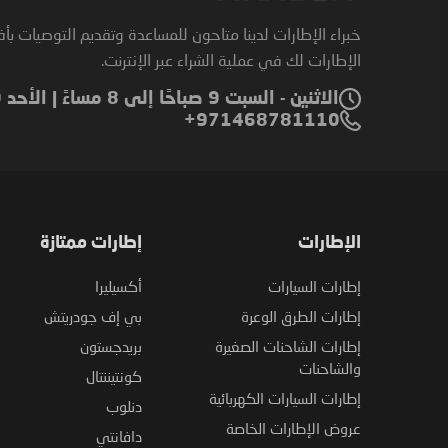
خبراء الإطارات لدينا متاحون للمساعدة وتقديم التوصيات بأ
الإطارات لك في عملية الشراء عبر الإنترنت.
الاثنين - السبت 9 صباحًا إلى 8 مساءً | الأحد 9 صباحًا إلى 6 مساءً
971468781110+
الإطارات
إطارات ممتازة
إطارات السيارات
أكسيليرا
إطارات الطرق الوعرة
بي إف جودريتش
إطارات الشاحنات الصغيرة
بريدجستون
والشاحنات
كونتيننتال
إطارات السيارات الكهربائية
دنلوب
عروض الإطارات الخاصة
دافانتي