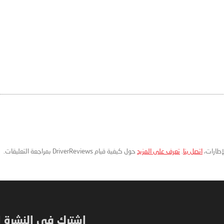
لإطارات،
اتصل بنا
.
تعرف على المزيد
حول كيفية قيام DriverReviews بمراجعة التعليقات.
اشترك في النشرة ال