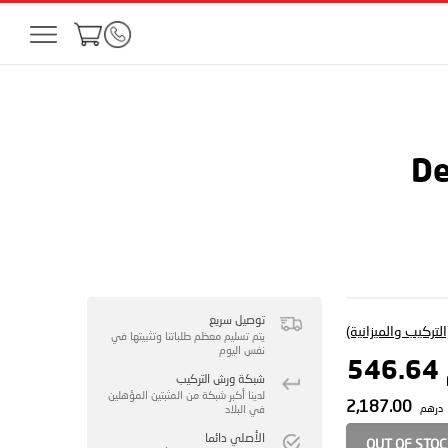
De
توصيل سريع
لتركيب والميزانية)
يتم تسليم معظم طلباتنا وتثبيتها في
نفس اليوم
5
شبكة ورش التركيب
لدينا أكبر شبكة من المثبتين المؤهلين
2,187.00
درهم
في البلاد
الأصلي دائما
OUT OF STO