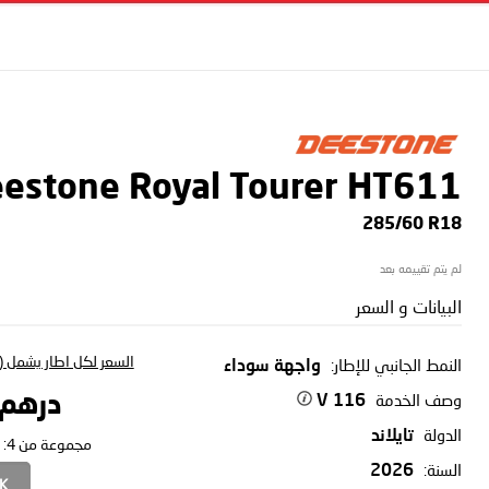
estone Royal Tourer HT611
285/60 R18
لم يتم تقييمه بعد
البيانات و السعر
السعر لكل اطار يشمل (ا
النمط الجانبي للإطار:
واجهة سوداء
وصف الخدمة
درهم 46.64
116 V
الدولة
تايلاند
مجموعة من 4:
السنة:
2026
CK