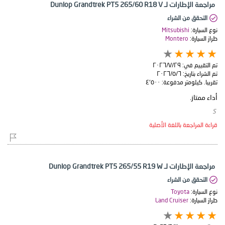
مراجعة الإطارات لـ Dunlop Grandtrek PT5 265/60 R18 V
التحقق من الشراء
نوع السيارة:
Mitsubishi
طراز السيارة:
Montero
تم التقييم في:
٢٩‏/٧‏/٢٠٢٦
تم الشراء بتاريخ:
٦‏/٥‏/٢٠٢٦
تقريبا. كيلومتر مدفوعة:
٤٬٥٠٠
أداء ممتاز.
​ S
قراءة المراجعة باللغة الأصلية
مراجعة الإطارات لـ Dunlop Grandtrek PT5 265/55 R19 W
التحقق من الشراء
نوع السيارة:
Toyota
طراز السيارة:
Land Cruiser