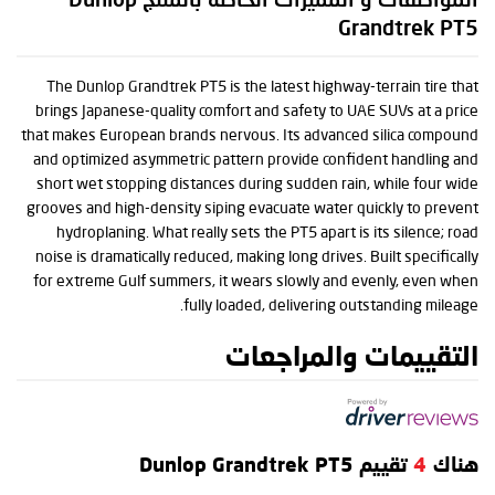
المواصفات و المميزات الخاصة بالمنتج Dunlop
Grandtrek PT5
The Dunlop Grandtrek PT5 is the latest highway-terrain tire that
brings Japanese-quality comfort and safety to UAE SUVs at a price
that makes European brands nervous. Its advanced silica compound
and optimized asymmetric pattern provide confident handling and
short wet stopping distances during sudden rain, while four wide
grooves and high-density siping evacuate water quickly to prevent
hydroplaning. What really sets the PT5 apart is its silence; road
noise is dramatically reduced, making long drives. Built specifically
for extreme Gulf summers, it wears slowly and evenly, even when
fully loaded, delivering outstanding mileage.
التقييمات والمراجعات
هناك
4
تقييم Dunlop Grandtrek PT5