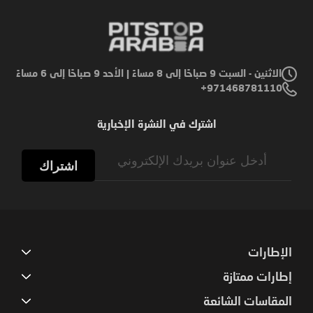
الاثنين - السبت 9 صباحًا إلى 8 مساءً | الأحد 9 صباحًا إلى 6 مساءً
971468781110+
اشترك في النشرة الإخبارية
Sign
Up
اشتراك
for
Our
Newsletter:
الإطارات
إطارات ممتازة
المقاسات الشائعة