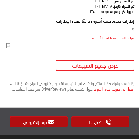
تم التقييم في:
٣٠‏/٦‏/٢٠٢٦
تم الشراء بتاريخ:
١٧‏/٣‏/٢٠٢٦
تقريبا. كيلومتر مدفوعة:
٢٬٥٠٠
إطارات جيدة. كنت أشتري دائمًا نفس الإطارات
​ B
قراءة المراجعة باللغة الأصلية
عرض جميع التقييمات
إذا قمت بشراء هذا المنتج ولكنك لم تتلقَ رسالة بريد إلكتروني لمراجعة الإطارات،
اتصل بنا
.
تعرف على المزيد
حول كيفية قيام DriverReviews بمراجعة التعليقات.
اتصل بنا
بريد إلكتروني