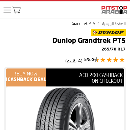
الصفحة الرئيسية
Grandtrek PT5
Dunlop Grandtrek PT5
265/70 R17
٤٫٥/5
(4 تقييم)
BUY NOW!
AED 200 CASHBACK
CASHBACK DEAL!
ON CHECKOUT