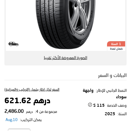
السنة
1
ضمان لمدة
الصورة المعروضة الأكثر تقريبا
البيانات و السعر
السعر لكل اطار يشمل (التركيب والميزانية)
النمط الجانبي للإطار:
واجهة
سوداء
درهم 621.62
وصف الخدمة
115 S
2,486.00
مجموعة من 4:
درهم
السنة:
2025
يمكن التركيب:
10,Aug