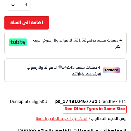
اضافة الى السلة
4 دفعات بقيمة درهم
621.62
. لا فوائد ولا رسوم.
اعرف
أكثر
Grandtrek PT5
SKU:
بواسطة Dunlop
ps_174910467731
See Other Tyres in Same Size
ليس الحجم المطلوب؟
ابحث عن الحجم الخاص بك هنا