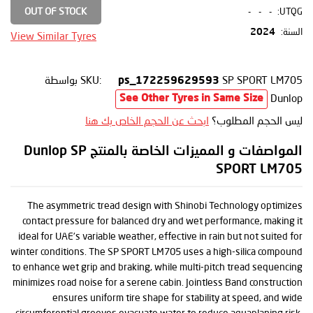
OUT OF STOCK
-
-
-
UTQG:
السنة:
2024
View Similar Tyres
SP SPORT LM705
SKU:
بواسطة
ps_172259629593
Dunlop
See Other Tyres in Same Size
ليس الحجم المطلوب؟
ابحث عن الحجم الخاص بك هنا
المواصفات و المميزات الخاصة بالمنتج Dunlop SP
SPORT LM705
The asymmetric tread design with Shinobi Technology optimizes
contact pressure for balanced dry and wet performance, making it
ideal for UAE’s variable weather, effective in rain but not suited for
winter conditions. The SP SPORT LM705 uses a high-silica compound
to enhance wet grip and braking, while multi-pitch tread sequencing
minimizes road noise for a serene cabin. Jointless Band construction
ensures uniform tire shape for stability at speed, and wide
circumferential grooves evacuate water to reduce aquaplaning risk.