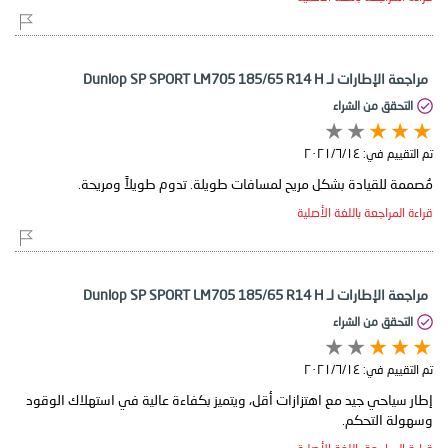
مراجعة الإطارات لـ Dunlop SP SPORT LM705 185/65 R14 H
التحقق من الشراء
تم التقييم في:
١٤‏/٦‏/٢٠٢١
مُصممة للقيادة بشكل مريح لمسافات طويلة. تدوم طويلاً ومريحة.
قراءة المراجعة باللغة الأصلية
مراجعة الإطارات لـ Dunlop SP SPORT LM705 185/65 R14 H
التحقق من الشراء
تم التقييم في:
١٤‏/٦‏/٢٠٢١
إطار سياحي جيد مع اهتزازات أقل، ويتميز بكفاءة عالية في استهلاك الوقود
وسهولة التحكم.