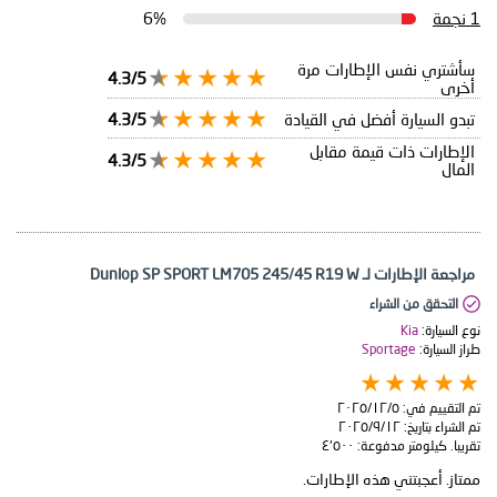
1 نجمة
6%
سأشتري نفس الإطارات مرة
4.3/5
أخرى
تبدو السيارة أفضل في القيادة
4.3/5
الإطارات ذات قيمة مقابل
4.3/5
المال
مراجعة الإطارات لـ Dunlop SP SPORT LM705 245/45 R19 W
التحقق من الشراء
نوع السيارة:
Kia
طراز السيارة:
Sportage
تم التقييم في:
٥‏/١٢‏/٢٠٢٥
تم الشراء بتاريخ:
١٢‏/٩‏/٢٠٢٥
تقريبا. كيلومتر مدفوعة:
٤٬٥٠٠
ممتاز. أعجبتني هذه الإطارات.