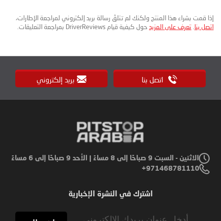
إذا قمت بشراء هذا المنتج ولكنك لم تتلقَ رسالة بريد إلكتروني لمراجعة الإطارات،
اتصل بنا
.
تعرف على المزيد
حول كيفية قيام DriverReviews بمراجعة التعليقات.
اتصل بنا
بريد إلكتروني
الاثنين - السبت 9 صباحًا إلى 8 مساءً | الأحد 9 صباحًا إلى 6 مساءً
971468781110+
اشترك في النشرة الإخبارية
Sign