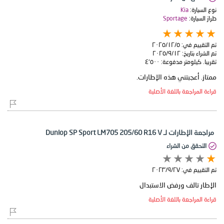
نوع السيارة:
Kia
طراز السيارة:
Sportage
تم التقييم في:
٥‏/١٢‏/٢٠٢٥
تم الشراء بتاريخ:
١٢‏/٩‏/٢٠٢٥
تقريبا. كيلومتر مدفوعة:
٤٬٥٠٠
ممتاز. أعجبتني هذه الإطارات.
قراءة المراجعة باللغة الأصلية
مراجعة الإطارات لـ Dunlop SP Sport LM705 205/60 R16 V
التحقق من الشراء
تم التقييم في:
٢٧‏/٩‏/٢٠٢٣
الإطار تالف ورفض الاستبدال
قراءة المراجعة باللغة الأصلية