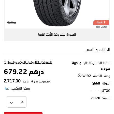
السنة
1
ضمان لمدة
الصورة المعروضة الأكثر تقريبا
البيانات و السعر
السعر لكل اطار يشمل (التركيب والميزانية)
النمط الجانبي للإطار:
واجهة
سوداء
درهم 679.22
وصف الخدمة
92 W
2,717.00
مجموعة من 4:
درهم
الدولة
اليابان
يمكن التركيب:
غدا
-
-
-
UTQG:
السنة:
2026