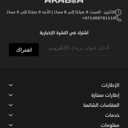
الاثنين - السبت 9 صباحًا إلى 8 مساءً | الأحد 9 صباحًا إلى 6 مساءً
971468781110+
اشترك في النشرة الإخبارية
Sign
Up
اشتراك
for
Our
Newsletter:
الإطارات
إطارات ممتازة
المقاسات الشائعة
خدمات
معلومات