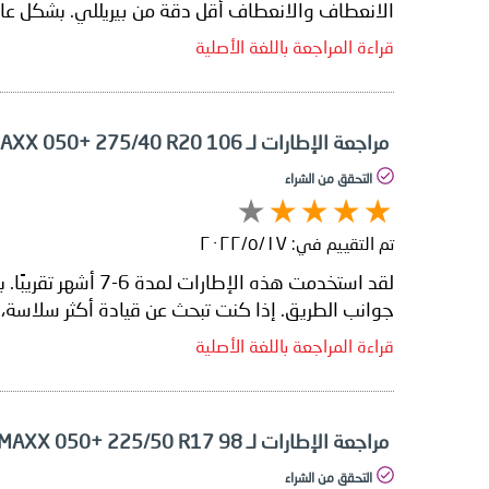
الانعطاف والانعطاف أقل دقة من بيريللي. بشكل عام،
قراءة المراجعة باللغة الأصلية
مراجعة الإطارات لـ Dunlop SP SPORT MAXX 050+ 275/40 R20 106
التحقق من الشراء
تم التقييم في:
١٧‏/٥‏/٢٠٢٢
جوانب الطريق. إذا كنت تبحث عن قيادة أكثر سلاسة، فاختر Michelin أو Pirelli. بخلاف ذلك، يعد إطار SP Sport Maxx هو الخيار الأفضل للق
قراءة المراجعة باللغة الأصلية
مراجعة الإطارات لـ Dunlop SP SPORT MAXX 050+ 225/50 R17 98
التحقق من الشراء