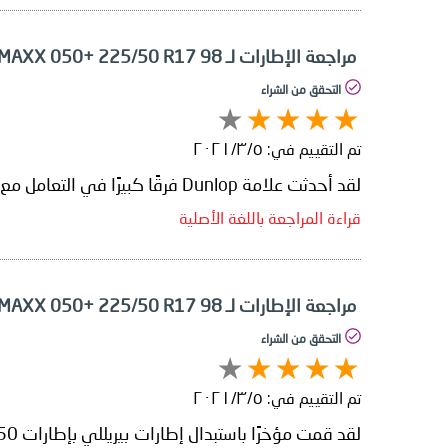
مراجعة الإطارات لـ Dunlop SP SPORT MAXX 050+ 225/50 R17 98
التحقق من الشراء
تم التقييم في:
٥‏/٣‏/٢٠٢١
لقد أحدثت علامة Dunlop فرقًا كبيرًا في التعامل مع سيارتي وثباتها على الطريق. هذه هي أفضل الإطارات التي استخدمتها على الإطلاق.
قراءة المراجعة باللغة الأصلية
مراجعة الإطارات لـ Dunlop SP SPORT MAXX 050+ 225/50 R17 98
التحقق من الشراء
تم التقييم في:
٥‏/٣‏/٢٠٢١
لقد قمت مؤخرًا باستبدال إطارات بيريللي بإطارات Dunlop 050+. ولقد لاحظت تحسنًا كبيرًا في تماسك التسارع مقارنة بالإطارات السابقة. لقد أحببتها.