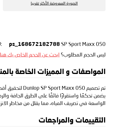
الصورة المعروضة الأكثر تقريبا
U:
SP Sport Maxx 050+
ps_168672182788
ليس الحجم المطلوب؟
ابحث عن الحجم الخاص بك هنا
المواصفات و المميزات الخاصة بالمنتج lop SP Sport Maxx 050
تم تصميم x 050
يضمن تحكمًا واستقرارًا فائقًا على الطرق الجافة وال
الواسعة في تصريف المياه، مما يقلل من مخاطر الانزلاق المائي. توفر SP Sport Maxx 050 مظهرًا رياضيًا مع أد
التقييمات والمراجعات