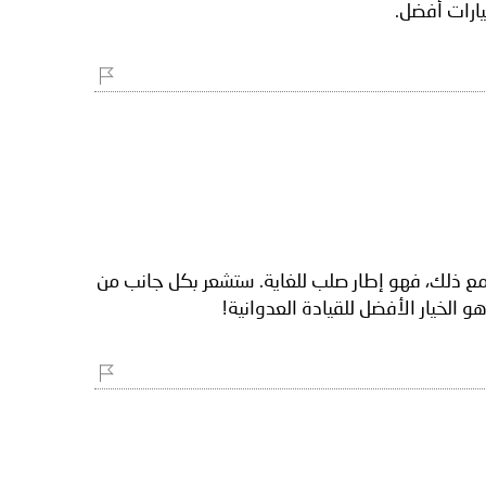
يارات أفضل.
ار Sport Maxx ثباتًا جيدًا وقدرة على الانعطاف. ومع ذلك، فهو إطار صلب للغاية. ستشعر بكل جانب من