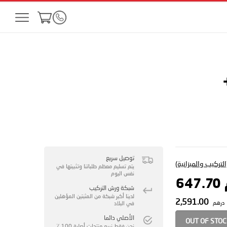
توصيل سريع
لتركيب والميزانية)
يتم تسليم معظم طلباتنا وتثبيتها في
نفس اليوم
64
شبكة ورش التركيب
لدينا أكبر شبكة من المثبتين المؤهلين
2,591.00
درهم
في البلاد
الأصلي دائما
OUT OF STO
نحن فقط نبيع منتجات أصلية 100 ٪