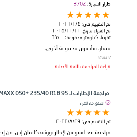
طراز السيارة:
370Z
تم التقييم في:
٤‏/٢‏/٢٠٢٦
تم الشراء بتاريخ:
١٢‏/١١‏/٢٠٢٥
تقريبا. كيلومتر مدفوعة:
٦٬٥٠٠
ممتاز. سأشتري مجموعة أخرى.
Vivek V
قراءة المراجعة باللغة الأصلية
مراجعة الإطارات لـ Dunlop SP SPORT MAXX 050+ 235/40 R18 95
التحقق من الشراء
تم التقييم في:
٢٩‏/٨‏/٢٠٢٢
مراجعة بعد أسبوعين لإطار بورشه كايمان إس. من إطار