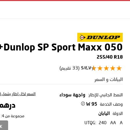
Dunlop SP Sport Maxx 050+
255/40 R18
(33 تقييم)
٤٫٧/5
البيانات و السعر
السعر لكل اطار يشمل (ا
النمط الجانبي للإطار:
واجهة سوداء
وصف الخدمة
درهم 7.70
95 W
الدولة
اليابان
مجموعة من 4:
UTQG:
240
AA
A
CK