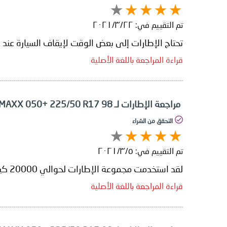
تم التقييم في:
٢٢‏/٣‏/٢٠٢١
تحتاج الإطارات إلى بعض الوقت لإيقاف السيارة عند 
قراءة المراجعة باللغة الأصلية
مراجعة الإطارات لـ Dunlop SP SPORT MAXX 050+ 225/50 R17 98
التحقق من الشراء
تم التقييم في:
٥‏/٣‏/٢٠٢١
لقد استخدمت مجموعة الإطارات لحوالي 20000 كيلومتر وكانت قوة التماسك على الطرق الجافة بالإضافة إلى توجيه المياه جيدة جدًا. لا يوجد ما أشكو منه.
قراءة المراجعة باللغة الأصلية