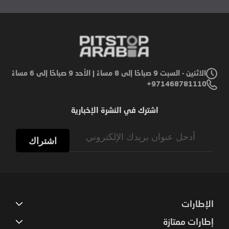
الاثنين - السبت 9 صباحًا إلى 8 مساءً | الأحد 9 صباحًا إلى 6 مساءً
971468781110+
اشترك في النشرة الإخبارية
Sign
Up
اشتراك
for
Our
Newsletter:
الإطارات
إطارات ممتازة