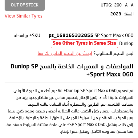
OUT OF STOCK
UTQG:
280
A
A
السنة:
2023
View Similar Tyres
SP Sport Maxx 060+
SKU:
بواسطة
ps_169165332855
Dunlop
See Other Tyres in Same Size
ليس الحجم المطلوب؟
ابحث عن الحجم الخاص بك هنا
المواصفات و المميزات الخاصة بالمنتج Dunlop SP
Sport Maxx 060+
تم تصميم Dunlop SP Sport Maxx 060+ لتقديم أداء من الدرجة الأولى
للسيارات عالية الأداء. يتميز الإطار بتصميم مداس غير متناظر جديد يزيد من
مساحة التلامس مع الطريق والسيطرة أثناء القيادة عالية السرعة
والمنعطفات. تضمن كتل الكتف عالية الصلابة أقصى قبضة وقوة كبح، بينما
يعزز المركب المتقدم من السيليكا الجر على الطرق الجافة والرطبة. بالإضافة
إلى ذلك، يشتمل SP Sport Maxx 060+ على مادة مشتتة للسيليكا مستدامة،
مما يحسن مقاومة التآكل ويطيل عمر الإطار.