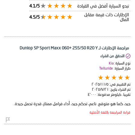
تبدو السيارة أفضل في القيادة
4.1/5
الإطارات ذات قيمة مقابل
4.5/5
المال
مراجعة الإطارات لـ Dunlop SP Sport Maxx 060+ 255/50 R20 Y
التحقق من الشراء
نوع السيارة:
Kia
طراز السيارة:
Telluride
تم التقييم في:
٥‏/١١‏/٢٠٢٥
تم الشراء بتاريخ:
٢١‏/٧‏/٢٠٢٥
تقريبا. كيلومتر مدفوعة:
٤٬٠٠٠
جيد، كما هو متوقع. ناعم، تحكم جيد، أداء فرامل ممتاز، قدرة تحمل جيدة.
قراءة المراجعة باللغة الأصلية