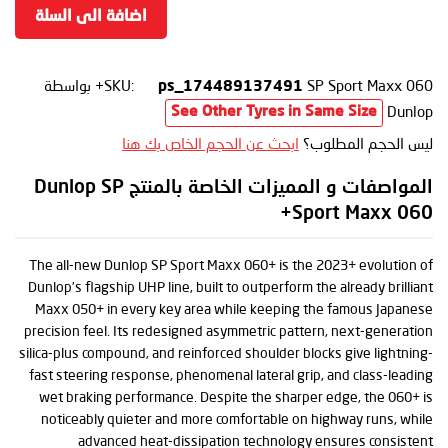
اضافة الى السلة
SP Sport Maxx 060+
SKU:
بواسطة
ps_174489137491
Dunlop
See Other Tyres in Same Size
ليس الحجم المطلوب؟
ابحث عن الحجم الخاص بك هنا
المواصفات و المميزات الخاصة بالمنتج Dunlop SP
Sport Maxx 060+
The all-new Dunlop SP Sport Maxx 060+ is the 2023+ evolution of
Dunlop’s flagship UHP line, built to outperform the already brilliant
Maxx 050+ in every key area while keeping the famous Japanese
precision feel. Its redesigned asymmetric pattern, next-generation
silica-plus compound, and reinforced shoulder blocks give lightning-
fast steering response, phenomenal lateral grip, and class-leading
wet braking performance. Despite the sharper edge, the 060+ is
noticeably quieter and more comfortable on highway runs, while
advanced heat-dissipation technology ensures consistent