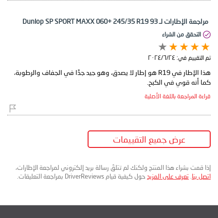
مراجعة الإطارات لـ Dunlop SP SPORT MAXX 060+ 245/35 R19 93
التحقق من الشراء
تم التقييم في:
٢٤‏/٦‏/٢٠٢٤
هذا الإطار في R19 هو إطار لا يصدق، وهو جيد جدًا في الجفاف والرطوبة،
كما أنه قوي في الكبح.
قراءة المراجعة باللغة الأصلية
عرض جميع التقييمات
إذا قمت بشراء هذا المنتج ولكنك لم تتلقَ رسالة بريد إلكتروني لمراجعة الإطارات،
اتصل بنا
.
تعرف على المزيد
حول كيفية قيام DriverReviews بمراجعة التعليقات.