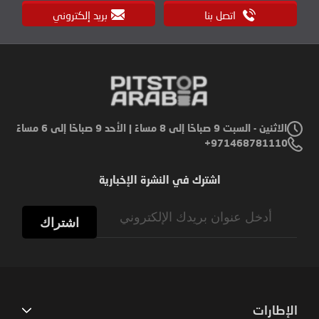
اتصل بنا
بريد إلكتروني
الاثنين - السبت 9 صباحًا إلى 8 مساءً | الأحد 9 صباحًا إلى 6 مساءً
971468781110+
اشترك في النشرة الإخبارية
Sign
Up
اشتراك
for
Our
Newsletter:
الإطارات