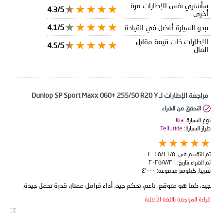
سأشتري نفس الإطارات مرة
4.3/5
أخرى
تبدو السيارة أفضل في القيادة
4.1/5
الإطارات ذات قيمة مقابل
4.5/5
المال
مراجعة الإطارات لـ Dunlop SP Sport Maxx 060+ 255/50 R20 Y
التحقق من الشراء
نوع السيارة:
Kia
طراز السيارة:
Telluride
تم التقييم في:
٥‏/١١‏/٢٠٢٥
تم الشراء بتاريخ:
٢١‏/٧‏/٢٠٢٥
تقريبا. كيلومتر مدفوعة:
٤٬٠٠٠
جيد، كما هو متوقع. ناعم، تحكم جيد، أداء فرامل ممتاز، قدرة تحمل جيدة.
قراءة المراجعة باللغة الأصلية