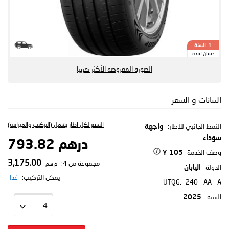
السنة
1
ضمان لمدة
الصورة المعروضة الأكثر تقريبا
البيانات و السعر
السعر لكل اطار يشمل (التركيب والميزانية)
النمط الجانبي للإطار:
واجهة
سوداء
درهم 793.82
وصف الخدمة
105 Y
3,175.00
مجموعة من 4:
درهم
الدولة
اليابان
يمكن التركيب:
غدا
UTQG:
240
AA
A
السنة:
2025