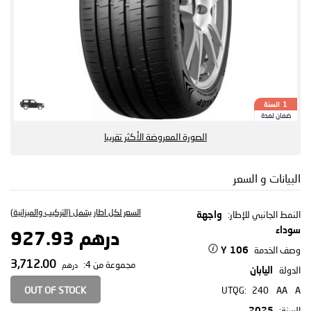
السنة
1
ضمان لمدة
الصورة المعروضة الأكثر تقريبا
البيانات و السعر
السعر لكل اطار يشمل (التركيب والميزانية)
النمط الجانبي للإطار:
واجهة
سوداء
درهم 927.93
وصف الخدمة
106 Y
3,712.00
مجموعة من 4:
درهم
الدولة
اليابان
OUT OF STOCK
UTQG:
240
AA
A
السنة:
2025