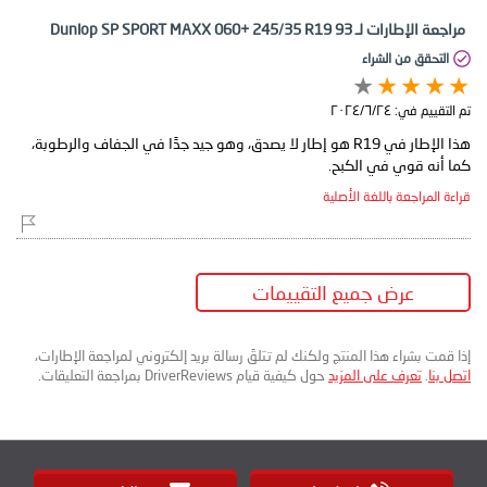
مراجعة الإطارات لـ Dunlop SP SPORT MAXX 060+ 245/35 R19 93
التحقق من الشراء
تم التقييم في:
٢٤‏/٦‏/٢٠٢٤
هذا الإطار في R19 هو إطار لا يصدق، وهو جيد جدًا في الجفاف والرطوبة،
كما أنه قوي في الكبح.
قراءة المراجعة باللغة الأصلية
عرض جميع التقييمات
إذا قمت بشراء هذا المنتج ولكنك لم تتلقَ رسالة بريد إلكتروني لمراجعة الإطارات،
اتصل بنا
.
تعرف على المزيد
حول كيفية قيام DriverReviews بمراجعة التعليقات.