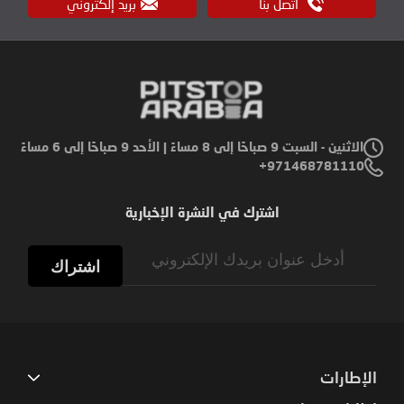
اتصل بنا
بريد إلكتروني
الاثنين - السبت 9 صباحًا إلى 8 مساءً | الأحد 9 صباحًا إلى 6 مساءً
971468781110+
اشترك في النشرة الإخبارية
Sign
Up
اشتراك
for
Our
Newsletter:
الإطارات