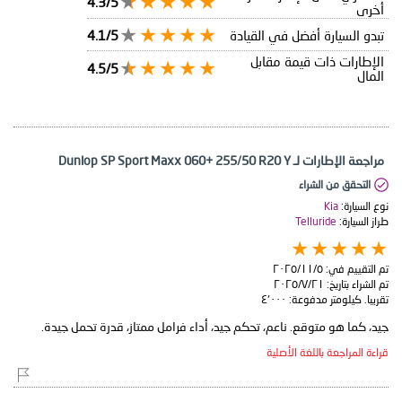
4.3/5
أخرى
تبدو السيارة أفضل في القيادة
4.1/5
الإطارات ذات قيمة مقابل
4.5/5
المال
مراجعة الإطارات لـ Dunlop SP Sport Maxx 060+ 255/50 R20 Y
التحقق من الشراء
نوع السيارة:
Kia
طراز السيارة:
Telluride
تم التقييم في:
٥‏/١١‏/٢٠٢٥
تم الشراء بتاريخ:
٢١‏/٧‏/٢٠٢٥
تقريبا. كيلومتر مدفوعة:
٤٬٠٠٠
جيد، كما هو متوقع. ناعم، تحكم جيد، أداء فرامل ممتاز، قدرة تحمل جيدة.
قراءة المراجعة باللغة الأصلية