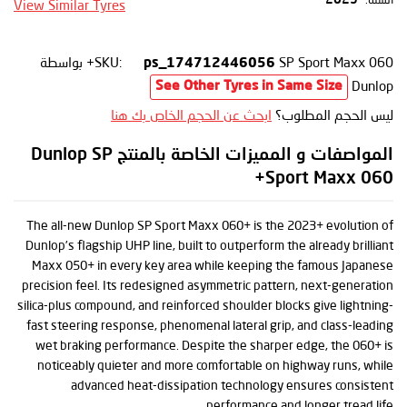
View Similar Tyres
SP Sport Maxx 060+
SKU:
بواسطة
ps_174712446056
Dunlop
See Other Tyres in Same Size
ليس الحجم المطلوب؟
ابحث عن الحجم الخاص بك هنا
المواصفات و المميزات الخاصة بالمنتج Dunlop SP
Sport Maxx 060+
The all-new Dunlop SP Sport Maxx 060+ is the 2023+ evolution of
Dunlop’s flagship UHP line, built to outperform the already brilliant
Maxx 050+ in every key area while keeping the famous Japanese
precision feel. Its redesigned asymmetric pattern, next-generation
silica-plus compound, and reinforced shoulder blocks give lightning-
fast steering response, phenomenal lateral grip, and class-leading
wet braking performance. Despite the sharper edge, the 060+ is
noticeably quieter and more comfortable on highway runs, while
advanced heat-dissipation technology ensures consistent
performance and longer tread life.