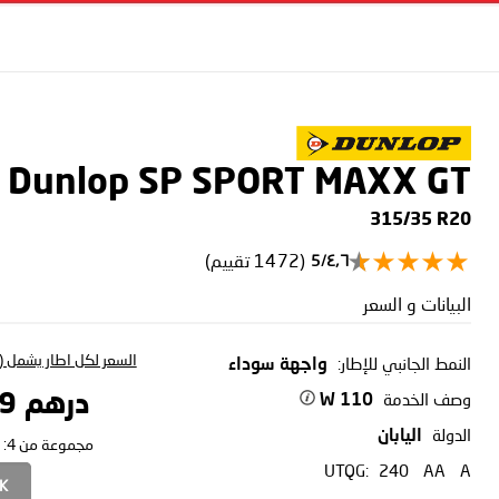
Dunlop SP SPORT MAXX GT
315/35 R20
(1472 تقييم)
٤٫٦/5
البيانات و السعر
السعر لكل اطار يشمل (ا
النمط الجانبي للإطار:
واجهة سوداء
وصف الخدمة
درهم 1,432.99
110 W
الدولة
اليابان
مجموعة من 4:
UTQG:
240
AA
A
CK