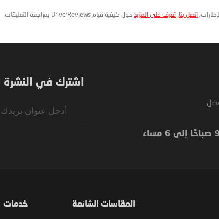
لإطارات،
اتصل بنا
.
تعرف على المزيد
حول كيفية قيام DriverReviews بمراجعة التعليقات.
اشترك في النشرة ال
فضل
Sign
Up
for
Our
Newsletter:
المقاسات الشائعة
خدمات