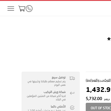
*
توصيل سريع
لتركيب والميزانية)
يتم تسليم معظم طلباتنا وتثبيتها في
نفس اليوم
شبكة ورش التركيب
لدينا أكبر شبكة من المثبتين المؤهلين
5,732.00
درهم
في البلاد
الأصلي دائما
OUT OF STO
نحن فقط نبيع منتجات أصلية 100 ٪