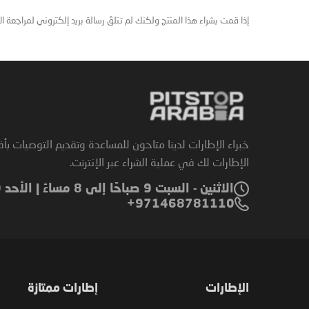
إذا قمت بشراء هذا المنتج ولكنك لم تتلقَ رسالة بريد إلكتروني لمراجعة ا
خبراء الإطارات لدينا متاحون للمساعدة وتقديم التوصيات بأ
الإطارات لك في عملية الشراء عبر الإنترنت.
الاثنين - السبت 9 صباحًا إلى 8 مساءً | الأحد 9 صباحًا إلى 6 مساءً
971468781110+
الإطارات
إطارات ممتازة