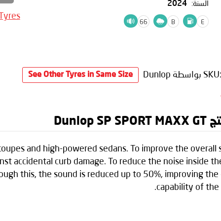
السنة:
2024
 Tyres
66
B
E
SKU
بواسطة Dunlop
See Other Tyres in Same Size
Dunl
s, coupes and high-powered sedans. To improve the overall 
nst accidental curb damage. To reduce the noise inside th
ough this, the sound is reduced up to 50%, improving the
capability of the