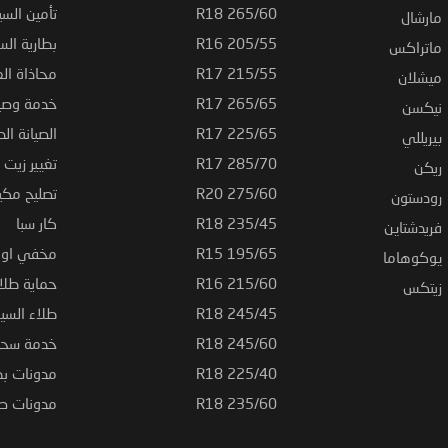
265/60 R18
تأمين السي
مارشال
205/55 R16
بطارية السي
ماتراكس
215/55 R17
محاذاة ال
ميشلان
265/65 R17
خدمة وصيا
نيكسن
225/65 R17
الصيانة الد
بيريللي
285/70 R17
تغيير زيت ا
ريكن
275/60 R20
تصليح مكي
رودستون
235/45 R18
كار سبا
فريدشتاين
195/65 R15
مخفي او ت
يوكوهاما
215/60 R16
حماية طلاء
زيتكس
245/45 R18
طلاء السي
245/60 R18
خدمة سحب
225/40 R18
مدونات بط
235/60 R18
مدونات صيا