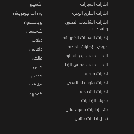
إطارات السيارات
أكسيليرا
إطارات الطرق الوعرة
بي إف جودريتش
إطارات الشاحنات الصغيرة
بريدجستون
والشاحنات
كونتيننتال
إطارات السيارات الكهربائية
دنلوب
عروض الإطارات الخاصة
دافانتي
البحث حسب نوع السيارة
فالكن
البحث حسب مقاس الإطار
جيتي
اطارات فاخرة
جوديير
اطارات متوسطة المدى
هانكوك
اطارات اقتصادية
كومهو
مدونة الإطارات
متجر إطارات بالقرب مني
تبديل اطارات متنقل