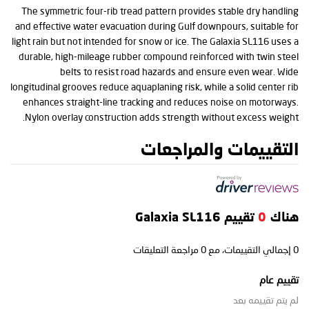
The symmetric four-rib tread pattern provides stable dry handling
and effective water evacuation during Gulf downpours, suitable for
light rain but not intended for snow or ice. The Galaxia SL116 uses a
durable, high-mileage rubber compound reinforced with twin steel
belts to resist road hazards and ensure even wear. Wide
longitudinal grooves reduce aquaplaning risk, while a solid center rib
enhances straight-line tracking and reduces noise on motorways.
Nylon overlay construction adds strength without excess weight.
التقييمات والمراجعات
هناك
0
تقييم Galaxia SL116
0
إجمالي التقييمات، مع
0
مراجعة التعليقات
تقييم عام
لم يتم تقييمه بعد