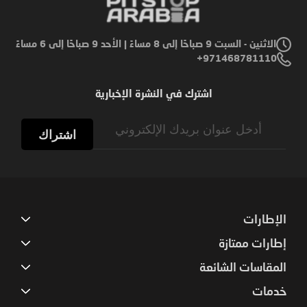
الاثنين - السبت 9 صباحًا إلى 8 مساءً | الأحد 9 صباحًا إلى 6 مساءً
971468781110+
اشترك في النشرة الإخبارية
Sign
Up
اشتراك
for
Our
Newsletter:
الإطارات
إطارات ممتازة
المقاسات الشائعة
خدمات