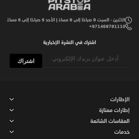
الاثنين - السبت 9 صباحًا إلى 8 مساءً | الأحد 9 صباحًا إلى 6 مساءً
971468781110+
اشترك في النشرة الإخبارية
Sign
Up
اشتراك
for
Our
Newsletter:
الإطارات
إطارات ممتازة
المقاسات الشائعة
خدمات