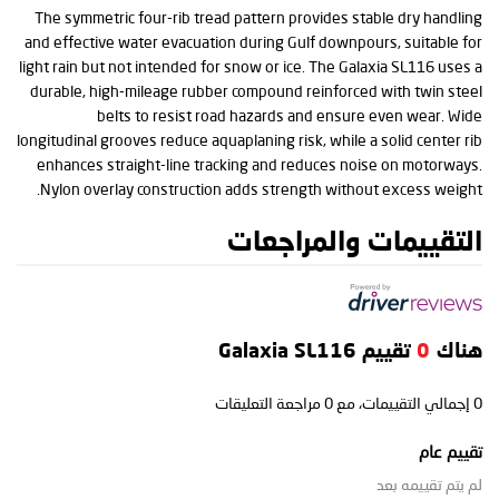
The symmetric four-rib tread pattern provides stable dry handling
and effective water evacuation during Gulf downpours, suitable for
light rain but not intended for snow or ice. The Galaxia SL116 uses a
durable, high-mileage rubber compound reinforced with twin steel
belts to resist road hazards and ensure even wear. Wide
longitudinal grooves reduce aquaplaning risk, while a solid center rib
enhances straight-line tracking and reduces noise on motorways.
Nylon overlay construction adds strength without excess weight.
التقييمات والمراجعات
هناك
0
تقييم Galaxia SL116
0
إجمالي التقييمات، مع
0
مراجعة التعليقات
تقييم عام
لم يتم تقييمه بعد