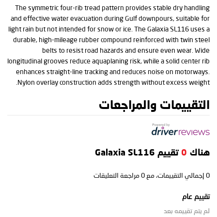
The symmetric four-rib tread pattern provides stable dry handling
and effective water evacuation during Gulf downpours, suitable for
light rain but not intended for snow or ice. The Galaxia SL116 uses a
durable, high-mileage rubber compound reinforced with twin steel
belts to resist road hazards and ensure even wear. Wide
longitudinal grooves reduce aquaplaning risk, while a solid center rib
enhances straight-line tracking and reduces noise on motorways.
Nylon overlay construction adds strength without excess weight.
التقييمات والمراجعات
هناك
0
تقييم Galaxia SL116
0
إجمالي التقييمات، مع
0
مراجعة التعليقات
تقييم عام
لم يتم تقييمه بعد