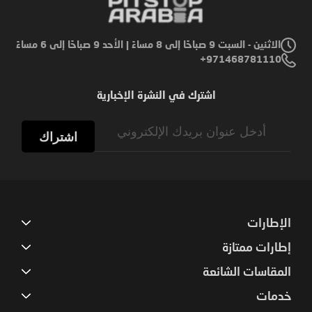
الاثنين - السبت 9 صباحًا إلى 8 مساءً | الأحد 9 صباحًا إلى 6 مساءً
971468781110+
اشترك في النشرة الإخبارية
Sign
Up
اشتراك
for
Our
Newsletter:
الإطارات
إطارات ممتازة
المقاسات الشائعة
خدمات