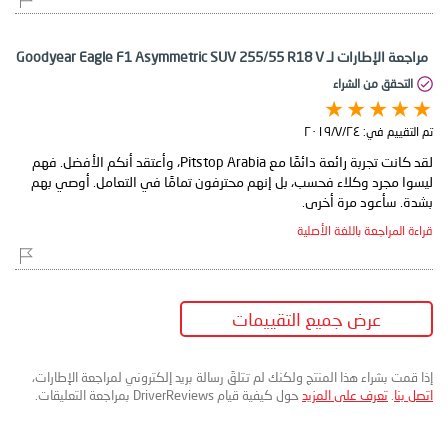
مراجعة الإطارات لـ Goodyear Eagle F1 Asymmetric SUV 255/55 R18 V
التحقق من الشراء
تم التقييم في:
٢٤‏/٧‏/٢٠١٩
لقد كانت تجربة رائعة دائمًا مع Pitstop Arabia، وأعتقد أنكم الأفضل. فهم
ليسوا مجرد وكلاء فحسب، بل إنهم محترفون تمامًا في التعامل. أوصي بهم
بشدة. سأعود مرة أخرى.
قراءة المراجعة باللغة الأصلية
عرض جميع التقييمات
إذا قمت بشراء هذا المنتج ولكنك لم تتلقَ رسالة بريد إلكتروني لمراجعة الإطارات،
اتصل بنا
.
تعرف على المزيد
حول كيفية قيام DriverReviews بمراجعة التعليقات.