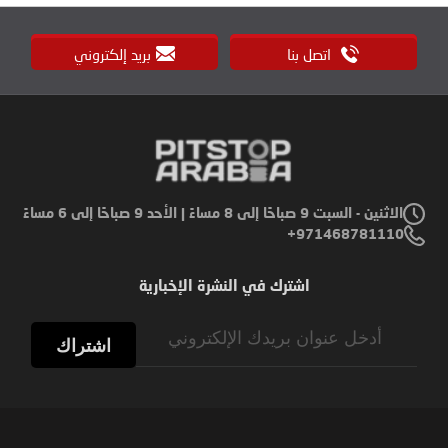
اتصل بنا
بريد إلكتروني
الاثنين - السبت 9 صباحًا إلى 8 مساءً | الأحد 9 صباحًا إلى 6 مساءً
971468781110+
اشترك في النشرة الإخبارية
Sign
Up
اشتراك
for
Our
Newsletter: