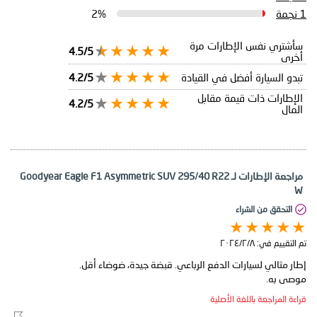
1 نجمة
2%
سأشتري نفس الإطارات مرة
4.5/5
أخرى
تبدو السيارة أفضل في القيادة
4.2/5
الإطارات ذات قيمة مقابل
4.2/5
المال
مراجعة الإطارات لـ Goodyear Eagle F1 Asymmetric SUV 295/40 R22
W
التحقق من الشراء
تم التقييم في:
٨‏/٢‏/٢٠٢٤
موصى به.
قراءة المراجعة باللغة الأصلية