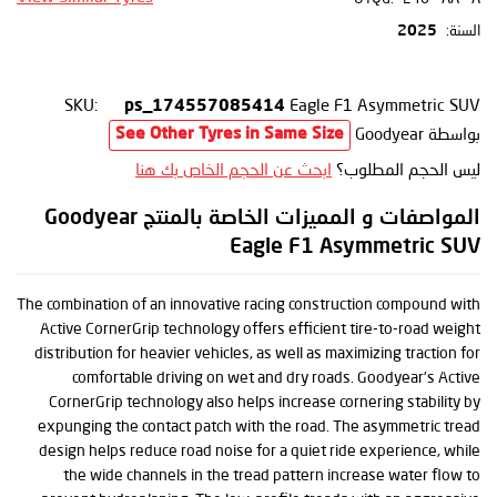
السنة:
2025
SKU:
Eagle F1 Asymmetric SUV
ps_174557085414
بواسطة Goodyear
See Other Tyres in Same Size
ليس الحجم المطلوب؟
ابحث عن الحجم الخاص بك هنا
المواصفات و المميزات الخاصة بالمنتج Goodyear
Eagle F1 Asymmetric SUV
The combination of an innovative racing construction compound with
Active CornerGrip technology offers efficient tire-to-road weight
distribution for heavier vehicles, as well as maximizing traction for
comfortable driving on wet and dry roads. Goodyear's Active
CornerGrip technology also helps increase cornering stability by
expunging the contact patch with the road. The asymmetric tread
design helps reduce road noise for a quiet ride experience, while
the wide channels in the tread pattern increase water flow to