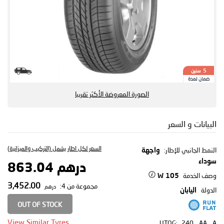
سنين
5
ضمان لمدة
الصورة المعروضة الأكثر تقريبا
البيانات و السعر
السعر لكل اطار يشمل (التركيب والميزانية)
النمط الجانبي للإطار:
واجهة
سوداء
درهم 863.04
وصف الخدمة
105 W
3,452.00
مجموعة من 4:
درهم
الدولة
اليابان
OUT OF STOCK
View Similar Tyres
UTQG:
240
AA
A