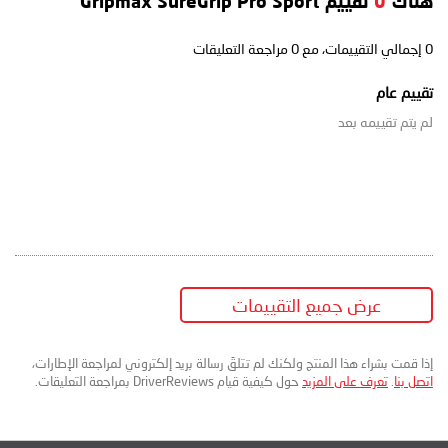
هناك
0
تقييم Gripmax SureGrip Pro Sport
0
إجمالي التقييمات، مع
0
مراجعة التعليقات
تقييم عام
لم يتم تقييمه بعد
عرض جميع التقييمات
إذا قمت بشراء هذا المنتج ولكنك لم تتلقَ رسالة بريد إلكتروني لمراجعة الإطارات،
اتصل بنا
.
تعرف على المزيد
حول كيفية قيام DriverReviews بمراجعة التعليقات.