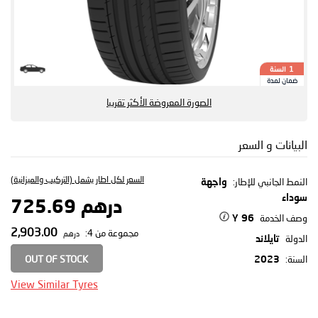
السنة
1
ضمان لمدة
الصورة المعروضة الأكثر تقريبا
البيانات و السعر
السعر لكل اطار يشمل (التركيب والميزانية)
النمط الجانبي للإطار:
واجهة
سوداء
درهم 725.69
وصف الخدمة
96 Y
2,903.00
مجموعة من 4:
درهم
الدولة
تايلاند
OUT OF STOCK
السنة:
2023
View Similar Tyres