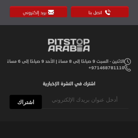
اتصل بنا
بريد إلكتروني
الاثنين - السبت 9 صباحًا إلى 8 مساءً | الأحد 9 صباحًا إلى 6 مساءً
971468781110+
اشترك في النشرة الإخبارية
Sign
Up
اشتراك
for
Our
Newsletter: