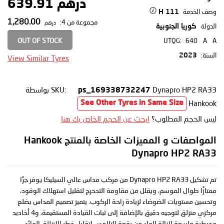
درهم 639.91
وصف الخدمة
111 H
1,280.00
مجموعة من 4:
درهم
الدولة
كوريا الجنوبية
OUT OF STOCK
UTQG:
640
A
A
السنة:
2023
View Similar Tyres
Dynapro HP2 RA33
SKU:
بواسطة
ps_169338732247
Hankook
See Other Tyres in Same Size
ليس الحجم المطلوب؟
ابحث عن الحجم الخاص بك هنا
المواصفات و المميزات الخاصة بالمنتج Hankook
Dynapro HP2 RA33
تم تشكيل Dynapro HP2 RA33 من مركب مداس عالي السيليكا يوفر جرًا
ممتازًا طوال الموسم، ويقلل من مقاومة التدحرج لتقليل استهلاك الوقود،
وتحسين مستويات الضوضاء لزيادة راحة الركوب. يتميز تصميم المداس بضلع
مركزي منزلق لتوجيه دقيق بالإضافة إلى ثبات القيادة المستقيمة، و4 أخاديد
محيطية واسعة لإزالة الماء من رقعة التلامس لتقليل خطر الانزلاق المائي.