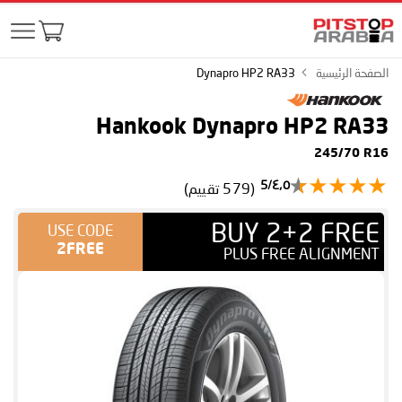
الصفحة الرئيسية
Dynapro HP2 RA33
Hankook Dynapro HP2 RA33
245/70 R16
٤٫٥/5
(579 تقييم)
BUY 2+2 FREE
USE CODE
2FREE
PLUS FREE ALIGNMENT