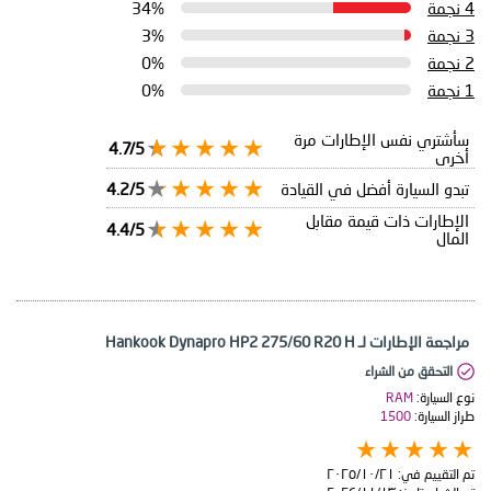
4 نجمة
34%
3 نجمة
3%
2 نجمة
0%
1 نجمة
0%
سأشتري نفس الإطارات مرة
4.7/5
أخرى
تبدو السيارة أفضل في القيادة
4.2/5
الإطارات ذات قيمة مقابل
4.4/5
المال
مراجعة الإطارات لـ Hankook Dynapro HP2 275/60 R20 H
التحقق من الشراء
نوع السيارة:
RAM
طراز السيارة:
1500
تم التقييم في:
٢١‏/١٠‏/٢٠٢٥