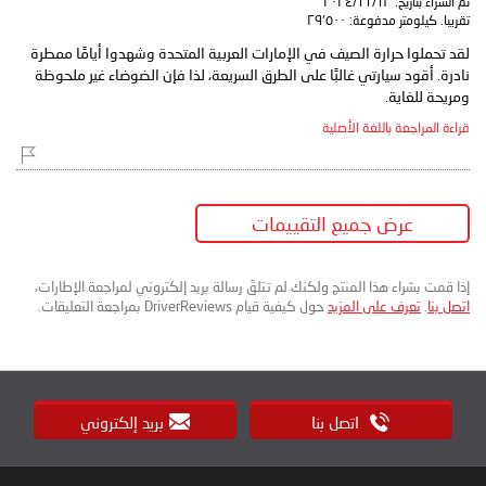
تم الشراء بتاريخ:
١٣‏/١١‏/٢٠٢٤
تقريبا. كيلومتر مدفوعة:
٢٩٬٥٠٠
لقد تحملوا حرارة الصيف في الإمارات العربية المتحدة وشهدوا أيامًا ممطرة
نادرة. أقود سيارتي غالبًا على الطرق السريعة، لذا فإن الضوضاء غير ملحوظة
ومريحة للغاية.
قراءة المراجعة باللغة الأصلية
عرض جميع التقييمات
إذا قمت بشراء هذا المنتج ولكنك لم تتلقَ رسالة بريد إلكتروني لمراجعة الإطارات،
اتصل بنا
.
تعرف على المزيد
حول كيفية قيام DriverReviews بمراجعة التعليقات.
اتصل بنا
بريد إلكتروني