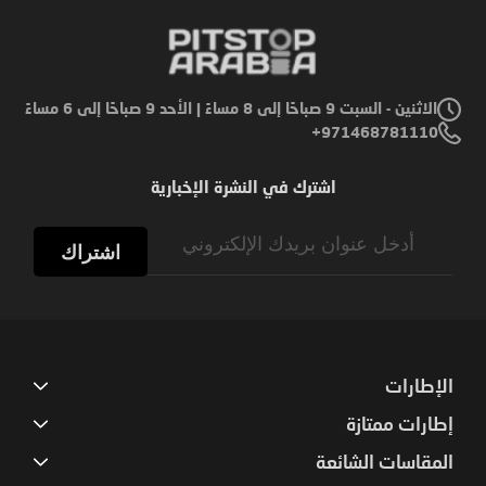
الاثنين - السبت 9 صباحًا إلى 8 مساءً | الأحد 9 صباحًا إلى 6 مساءً
971468781110+
اشترك في النشرة الإخبارية
Sign
Up
اشتراك
for
Our
Newsletter:
الإطارات
إطارات ممتازة
المقاسات الشائعة