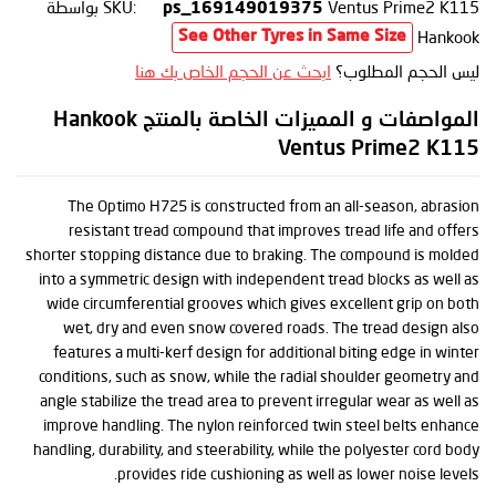
Ventus Prime2 K115
SKU:
بواسطة
ps_169149019375
Hankook
See Other Tyres in Same Size
ليس الحجم المطلوب؟
ابحث عن الحجم الخاص بك هنا
المواصفات و المميزات الخاصة بالمنتج Hankook
Ventus Prime2 K115
The Optimo H725 is constructed from an all-season, abrasion
resistant tread compound that improves tread life and offers
shorter stopping distance due to braking. The compound is molded
into a symmetric design with independent tread blocks as well as
wide circumferential grooves which gives excellent grip on both
wet, dry and even snow covered roads. The tread design also
features a multi-kerf design for additional biting edge in winter
conditions, such as snow, while the radial shoulder geometry and
angle stabilize the tread area to prevent irregular wear as well as
improve handling. The nylon reinforced twin steel belts enhance
handling, durability, and steerability, while the polyester cord body
provides ride cushioning as well as lower noise levels.