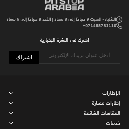
الاثنين - السبت 9 صباحًا إلى 8 مساءً | الأحد 9 صباحًا إلى 6 مساءً
971468781110+
اشترك في النشرة الإخبارية
Sign
Up
اشتراك
for
Our
Newsletter:
الإطارات
إطارات ممتازة
المقاسات الشائعة
خدمات