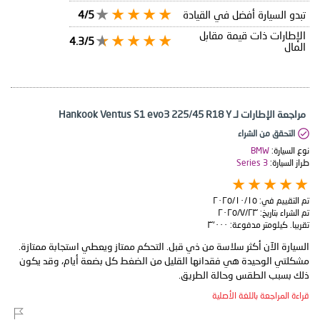
تبدو السيارة أفضل في القيادة
4/5
الإطارات ذات قيمة مقابل
4.3/5
المال
مراجعة الإطارات لـ Hankook Ventus S1 evo3 225/45 R18 Y
التحقق من الشراء
نوع السيارة:
BMW
طراز السيارة:
3 Series
تم التقييم في:
١٥‏/١٠‏/٢٠٢٥
تم الشراء بتاريخ:
٢٣‏/٧‏/٢٠٢٥
تقريبا. كيلومتر مدفوعة:
٣٬٠٠٠
السيارة الآن أكثر سلاسة من ذي قبل. التحكم ممتاز ويعطي استجابة ممتازة.
مشكلتي الوحيدة هي فقدانها القليل من الضغط كل بضعة أيام، وقد يكون
ذلك بسبب الطقس وحالة الطريق.
قراءة المراجعة باللغة الأصلية