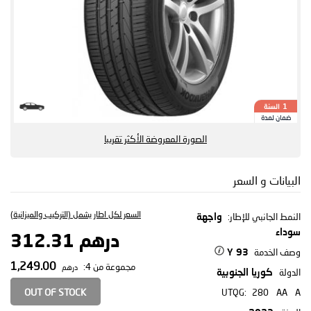
السنة
1
ضمان لمدة
الصورة المعروضة الأكثر تقريبا
البيانات و السعر
السعر لكل اطار يشمل (التركيب والميزانية)
النمط الجانبي للإطار:
واجهة
سوداء
درهم 312.31
وصف الخدمة
93 Y
1,249.00
مجموعة من 4:
درهم
الدولة
كوريا الجنوبية
OUT OF STOCK
UTQG:
280
AA
A