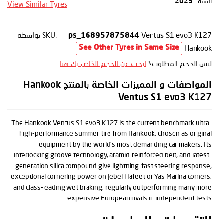
السنة:
2023
View Similar Tyres
Ventus S1 evo3 K127
SKU:
بواسطة
ps_168957875844
Hankook
See Other Tyres in Same Size
ليس الحجم المطلوب؟
ابحث عن الحجم الخاص بك هنا
المواصفات و المميزات الخاصة بالمنتج Hankook
Ventus S1 evo3 K127
The Hankook Ventus S1 evo3 K127 is the current benchmark ultra-
high-performance summer tire from Hankook, chosen as original
equipment by the world’s most demanding car makers. Its
interlocking groove technology, aramid-reinforced belt, and latest-
generation silica compound give lightning-fast steering response,
exceptional cornering power on Jebel Hafeet or Yas Marina corners,
and class-leading wet braking, regularly outperforming many more
expensive European rivals in independent tests