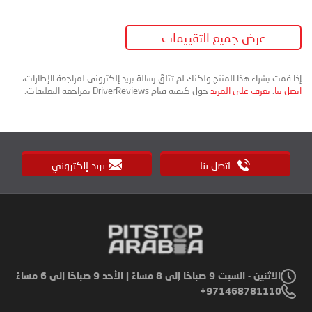
عرض جميع التقييمات
إذا قمت بشراء هذا المنتج ولكنك لم تتلقَ رسالة بريد إلكتروني لمراجعة الإطارات،
اتصل بنا
.
تعرف على المزيد
حول كيفية قيام DriverReviews بمراجعة التعليقات.
اتصل بنا
بريد إلكتروني
الاثنين - السبت 9 صباحًا إلى 8 مساءً | الأحد 9 صباحًا إلى 6 مساءً
971468781110+