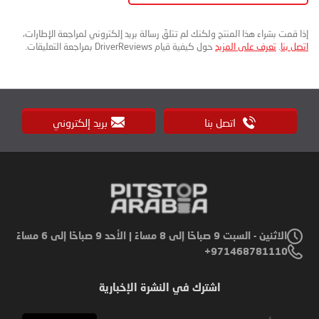
إذا قمت بشراء هذا المنتج ولكنك لم تتلقَ رسالة بريد إلكتروني لمراجعة الإطارات،
اتصل بنا
.
تعرف على المزيد
حول كيفية قيام DriverReviews بمراجعة التعليقات.
اتصل بنا
بريد إلكتروني
الاثنين - السبت 9 صباحًا إلى 8 مساءً | الأحد 9 صباحًا إلى 6 مساءً
971468781110+
اشترك في النشرة الإخبارية
Sign