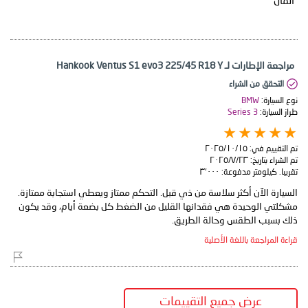
المال
مراجعة الإطارات لـ Hankook Ventus S1 evo3 225/45 R18 Y
التحقق من الشراء
نوع السيارة:
BMW
طراز السيارة:
3 Series
تم التقييم في:
١٥‏/١٠‏/٢٠٢٥
تم الشراء بتاريخ:
٢٣‏/٧‏/٢٠٢٥
تقريبا. كيلومتر مدفوعة:
٣٬٠٠٠
السيارة الآن أكثر سلاسة من ذي قبل. التحكم ممتاز ويعطي استجابة ممتازة.
مشكلتي الوحيدة هي فقدانها القليل من الضغط كل بضعة أيام، وقد يكون
ذلك بسبب الطقس وحالة الطريق.
قراءة المراجعة باللغة الأصلية
عرض جميع التقييمات