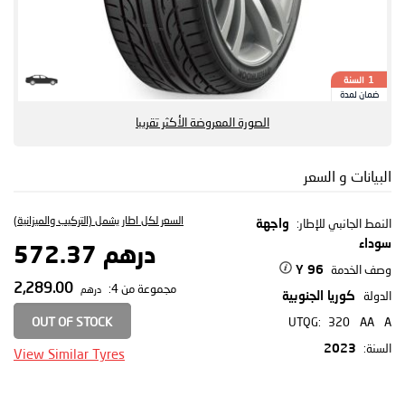
السنة
1
ضمان لمدة
الصورة المعروضة الأكثر تقريبا
البيانات و السعر
السعر لكل اطار يشمل (التركيب والميزانية)
النمط الجانبي للإطار:
واجهة
سوداء
درهم 572.37
وصف الخدمة
96 Y
2,289.00
مجموعة من 4:
درهم
الدولة
كوريا الجنوبية
OUT OF STOCK
UTQG:
320
AA
A
السنة:
2023
View Similar Tyres