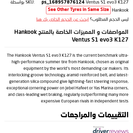
Ventus S1 evo3 K127
SKU:
بواسطة
ps_168957876124
Hankook
See Other Tyres in Same Size
ليس الحجم المطلوب؟
ابحث عن الحجم الخاص بك هنا
المواصفات و المميزات الخاصة بالمنتج Hankook
Ventus S1 evo3 K127
The Hankook Ventus S1 evo3 K127 is the current benchmark ultra-
high-performance summer tire from Hankook, chosen as original
equipment by the world’s most demanding car makers. Its
interlocking groove technology, aramid-reinforced belt, and latest-
generation silica compound give lightning-fast steering response,
exceptional cornering power on Jebel Hafeet or Yas Marina corners,
and class-leading wet braking, regularly outperforming many more
expensive European rivals in independent tests
التقييمات والمراجعات