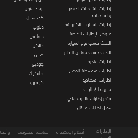
إطارات الشاحنات الصغيرة
بريدجستون
والشاحنات
كونتيننتال
إطارات السيارات الكهربائية
دنلوب
عروض الإطارات الخاصة
دافانتي
البحث حسب نوع السيارة
فالكن
البحث حسب مقاس الإطار
جيتي
اطارات فاخرة
جوديير
اطارات متوسطة المدى
هانكوك
اطارات اقتصادية
كومهو
مدونة الإطارات
متجر إطارات بالقرب مني
تبديل اطارات متنقل
الإطارات:
أحكام الإستخدام
سياسية الخصوصية
وأحكام