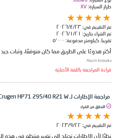
طراز السيارة:
XV
تم التقييم في:
٢٣‏/٤‏/٢٠٢٦
تم الشراء بتاريخ:
٢١‏/١‏/٢٠٢٦
تقريبا. كيلومتر مدفوعة:
٥٬٠٠٠
أكثر هدوءًا على الطريق مما كان متوقعًا، وثبات جي
Marcin Kobialka
قراءة المراجعة باللغة الأصلية
مراجعة الإطارات لـ Kumho Crugen HP71 295/40 R21 W
التحقق من الشراء
تم التقييم في:
٢٢‏/٩‏/٢٠٢٣
نظرًا لأن الإطارات تحتاج إلى تغيير منتظم في هذه البي