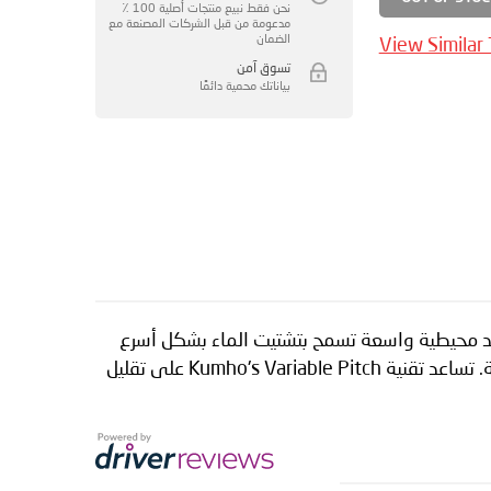
نحن فقط نبيع منتجات أصلية 100 ٪
مدعومة من قبل الشركات المصنعة مع
الضمان
View Similar
تسوق آمن
بياناتك محمية دائمًا
لتحقيق أقصى قدر من الأداء والشعور بالفخامة لسيارات الدفع الرباعي. يتميز Crugen HP71 بأخاديد محيطية واسعة تسمح بتشتيت الماء بشكل أسرع
من المداس. يتم دعم الأخاديد من خلال التسنن الدقيق في كتل المداس مما يعمل على تحسين الجر على الأسطح الرطبة. تساعد تقنية Kumho's Variable Pitch على تقليل