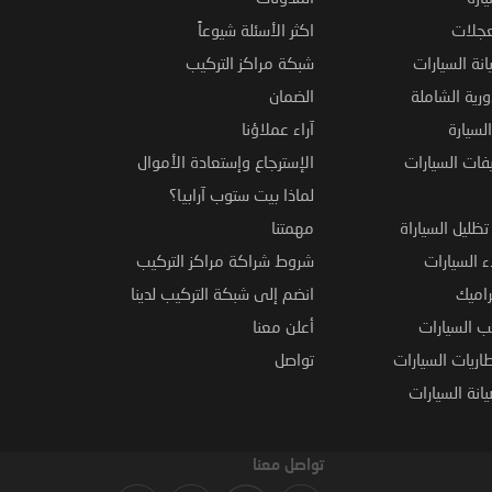
عجلات
اكثر الأسئلة شيوعاً
نة السيارات
شبكة مراكز التركيب
ورية الشاملة
الضمان
لسيارة
آراء عملاؤنا
فات السيارات
الإسترجاع وإستعادة الأموال
لماذا بيت ستوب آرابيا؟
ظليل السياراة
مهمتنا
 السيارات
شروط شراكة مراكز التركيب
راميك
انضم إلى شبكة التركيب لدينا
 السيارات
أعلن معنا
اريات السيارات
تواصل
نة السيارات
تواصل معنا