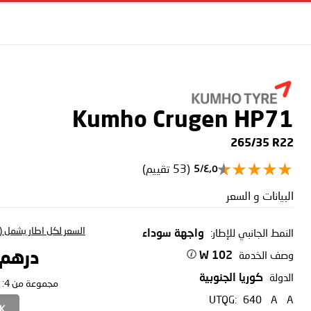
Kumho Crugen HP71
265/35 R22
(53 تقييم)
٤٫٥/5
البيانات و السعر
السعر لكل اطار يشمل (ا
النمط الجانبي للإطار:
واجهة سوداء
وصف الخدمة
درهم 42.27
102 W
الدولة
كوريا الجنوبية
مجموعة من 4:
UTQG:
640
A
A
CK