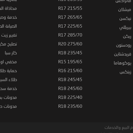
ماتراكس
215/55 R17
محاذاة ال
ميشلان
265/65 R17
خدمة وصيا
نيكسن
225/65 R17
الصيانة الد
بيريللي
285/70 R17
تغيير زيت ا
ريكن
275/60 R20
تصليح مكي
رودستون
235/45 R18
كار سبا
فريدشتاين
195/65 R15
مخفي او ت
يوكوهاما
215/60 R16
حماية طلاء
زيتكس
245/45 R18
طلاء السي
245/60 R18
خدمة سحب
225/40 R18
مدونات بط
235/60 R18
مدونات صيا
 البيع والخدمات