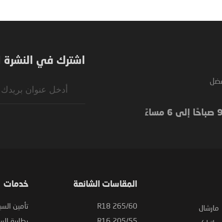
اشترك في النشرة ال
فضل
Sign
Up
for
Our
Newsletter:
المقاسات الشائعة
خدمات
265/60 R18
تأمين السي
مارشال
205/55 R16
بطارية السي