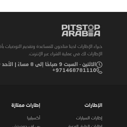
خبراء الإطارات لدينا متاحون للمساعدة وتقديم التوصيات بأ
الإطارات لك في عملية الشراء عبر الإنترنت.
الاثنين - السبت 9 صباحًا إلى 8 مساءً | الأحد 9 صباحًا إلى 6 مساءً
971468781110+
الإطارات
إطارات ممتازة
إطارات السيارات
أكسيليرا
إطارات الطرق الوعرة
بي إف جودريتش