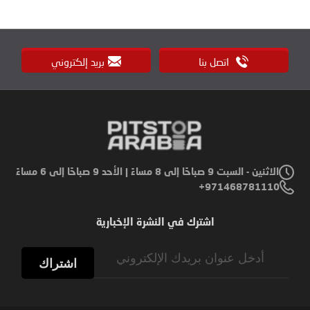
اتصل بنا
بريد إلكتروني
الاثنين - السبت 9 صباحًا إلى 8 مساءً | الأحد 9 صباحًا إلى 6 مساءً
971468781110+
اشترك في النشرة الإخبارية
Sign
Up
اشتراك
for
Our
Newsletter: