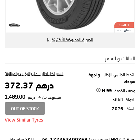
السنة
1
ضمان لمدة
الصورة المعروضة الأكثر تقريبا
البيانات و السعر
السعر لكل اطار يشمل (التركيب والميزانية)
النمط الجانبي للإطار:
واجهة
سوداء
درهم 372.37
وصف الخدمة
99 H
1,489.00
مجموعة من 4:
درهم
الدولة
تايلاند
OUT OF STOCK
السنة:
2026
View Similar Tyres
Crosswind HP010 Plus
SKU:
بواسطة