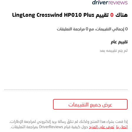
هناك
0
تقييم LingLong Crosswind HP010 Plus
0
إجمالي التقييمات، مع
0
مراجعة التعليقات
تقييم عام
لم يتم تقييمه بعد
عرض جميع التقييمات
إذا قمت بشراء هذا المنتج ولكنك لم تتلقَ رسالة بريد إلكتروني لمراجعة الإطارات،
اتصل بنا
.
تعرف على المزيد
حول كيفية قيام DriverReviews بمراجعة التعليقات.