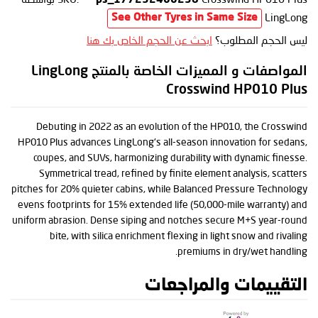
ps_177252400258
LingLong
See Other Tyres in Same Size
ليس الحجم المطلوب؟
ابحث عن الحجم الخاص بك هنا
المواصفات و المميزات الخاصة بالمنتج LingLong
Crosswind HP010 Plus
Debuting in 2022 as an evolution of the HP010, the Crosswind
HP010 Plus advances LingLong's all-season innovation for sedans,
coupes, and SUVs, harmonizing durability with dynamic finesse.
Symmetrical tread, refined by finite element analysis, scatters
pitches for 20% quieter cabins, while Balanced Pressure Technology
evens footprints for 15% extended life (50,000-mile warranty) and
uniform abrasion. Dense siping and notches secure M+S year-round
bite, with silica enrichment flexing in light snow and rivaling
premiums in dry/wet handling.
التقييمات والمراجعات