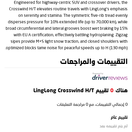
Engineered for highway-centric SUV and crossover drivers, the
Crosswind H/T elevates routine travels with LingLong's emphasis
on serenity and stamina. The symmetric five-rib tread evenly
disperses pressure for 10% extended life (up to 70,000 km), while
broad circumferential and lateral grooves boost wet braking by 15%
with EU A certification, effectively battling hydroplaning. Zigzag
sipes provide M+S light snow traction, and closed shoulders with
optimized blocks tame noise for peaceful speeds up to H (130 mph).
التقييمات والمراجعات
هناك
0
تقييم LingLong Crosswind H/T
0
إجمالي التقييمات، مع
0
مراجعة التعليقات
تقييم عام
لم يتم تقييمه بعد