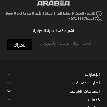
الاثنين - السبت 9 صباحًا إلى 8 مساءً | الأحد 9 صباحًا إلى 6 مساءً
971468781110+
اشترك في النشرة الإخبارية
Sign
Up
اشتراك
for
Our
Newsletter:
الإطارات
إطارات ممتازة
المقاسات الشائعة
خدمات