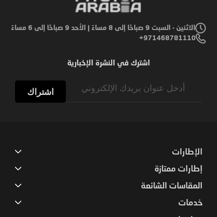
الاثنين - السبت 9 صباحًا إلى 8 مساءً | الأحد 9 صباحًا إلى 6 مساءً
971468781110+
اشترك في النشرة الإخبارية
Sign
Up
اشتراك
for
Our
Newsletter:
الإطارات
إطارات ممتازة
المقاسات الشائعة
خدمات