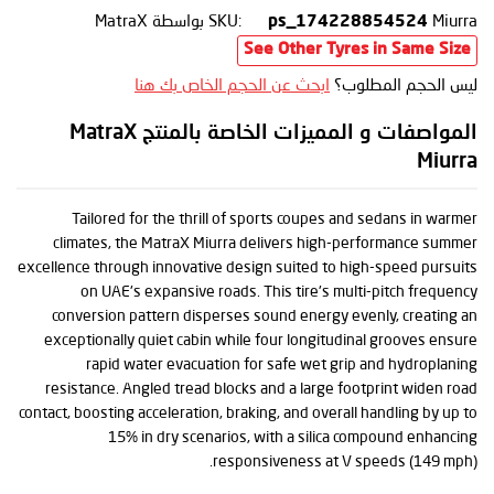
Miurra
SKU:
بواسطة MatraX
ps_174228854524
See Other Tyres in Same Size
ليس الحجم المطلوب؟
ابحث عن الحجم الخاص بك هنا
المواصفات و المميزات الخاصة بالمنتج MatraX
Miurra
Tailored for the thrill of sports coupes and sedans in warmer
climates, the MatraX Miurra delivers high-performance summer
excellence through innovative design suited to high-speed pursuits
on UAE's expansive roads. This tire's multi-pitch frequency
conversion pattern disperses sound energy evenly, creating an
exceptionally quiet cabin while four longitudinal grooves ensure
rapid water evacuation for safe wet grip and hydroplaning
resistance. Angled tread blocks and a large footprint widen road
contact, boosting acceleration, braking, and overall handling by up to
15% in dry scenarios, with a silica compound enhancing
responsiveness at V speeds (149 mph).