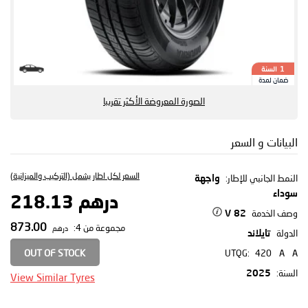
السنة
1
ضمان لمدة
الصورة المعروضة الأكثر تقريبا
البيانات و السعر
السعر لكل اطار يشمل (التركيب والميزانية)
النمط الجانبي للإطار:
واجهة
سوداء
درهم 218.13
وصف الخدمة
82 V
873.00
مجموعة من 4:
درهم
الدولة
تايلاند
OUT OF STOCK
UTQG:
420
A
A
السنة:
2025
View Similar Tyres